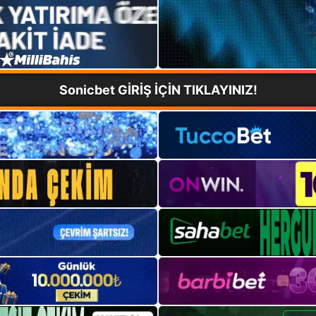
Sonicbet GİRİŞ İÇİN TIKLAYINIZ!