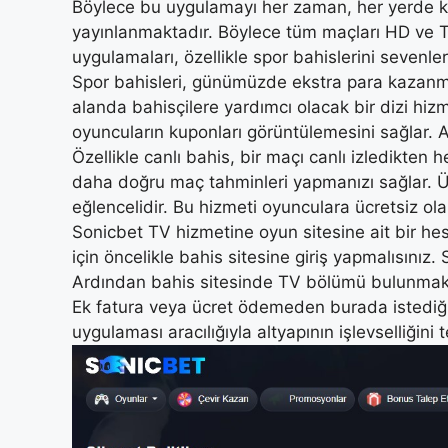
Böylece bu uygulamayı her zaman, her yerde ku
yayınlanmaktadır. Böylece tüm maçları HD ve Türk
uygulamaları, özellikle spor bahislerini sevenler 
Spor bahisleri, günümüzde ekstra para kazanman
alanda bahisçilere yardımcı olacak bir dizi hizm
oyuncuların kuponları görüntülemesini sağlar. A
Özellikle canlı bahis, bir maçı canlı izledikte
daha doğru maç tahminleri yapmanızı sağlar. Üc
eğlencelidir. Bu hizmeti oyunculara ücretsiz ola
Sonicbet TV hizmetine oyun sitesine ait bir hes
için öncelikle bahis sitesine giriş yapmalısınız. 
Ardından bahis sitesinde TV bölümü bulunmakta
Ek fatura veya ücret ödemeden burada istediğini
uygulaması aracılığıyla altyapının işlevselliğini t