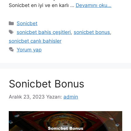
Sonicbet en iyi ve en karlı …
Devamını oku…
Kategoriler
Sonicbet
Etiketler
sonicbet bahis çeşitleri
,
sonicbet bonus
,
sonicbet canlı bahisler
Yorum yap
Sonicbet Bonus
Aralık 23, 2023
Yazarı:
admin