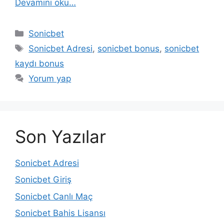
Devamını oku…
Kategoriler
Sonicbet
Etiketler
Sonicbet Adresi
,
sonicbet bonus
,
sonicbet
kaydı bonus
Yorum yap
Son Yazılar
Sonicbet Adresi
Sonicbet Giriş
Sonicbet Canlı Maç
Sonicbet Bahis Lisansı