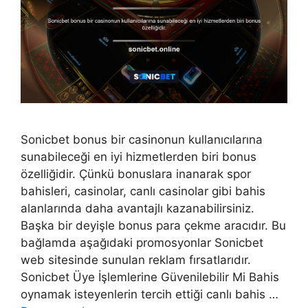
Sonicbet bonus bir casinonun kullanıcılarına
sunabileceği en iyi hizmetlerden biri bonus
özelliğidir. Çünkü bonuslara inanarak spor
bahisleri, casinolar, canlı casinolar gibi bahis
alanlarında daha avantajlı kazanabilirsiniz.
Başka bir deyişle bonus para çekme aracıdır. Bu
bağlamda aşağıdaki promosyonlar Sonicbet
web sitesinde sunulan reklam fırsatlarıdır.
Sonicbet Üye İşlemlerine Güvenilebilir Mi Bahis
oynamak isteyenlerin tercih ettiği canlı bahis …