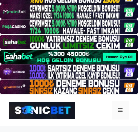
İçeriğe
atla
Menü