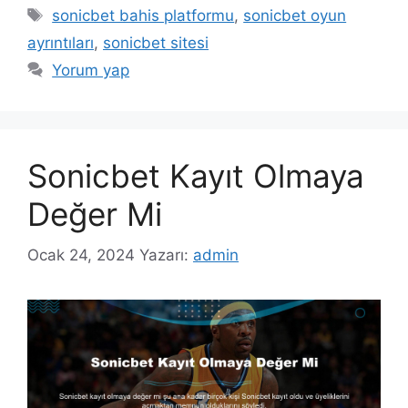
Etiketler
sonicbet bahis platformu
,
sonicbet oyun
ayrıntıları
,
sonicbet sitesi
Yorum yap
Sonicbet Kayıt Olmaya
Değer Mi
Ocak 24, 2024
Yazarı:
admin