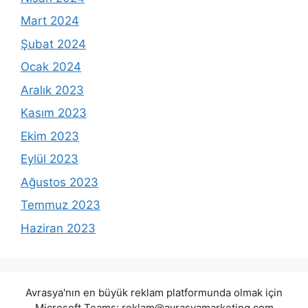
Mart 2024
Şubat 2024
Ocak 2024
Aralık 2023
Kasım 2023
Ekim 2023
Eylül 2023
Ağustos 2023
Temmuz 2023
Haziran 2023
Avrasya'nın en büyük reklam platformunda olmak için
Microsoft Teams:
reklam@avrasyamarketing.com