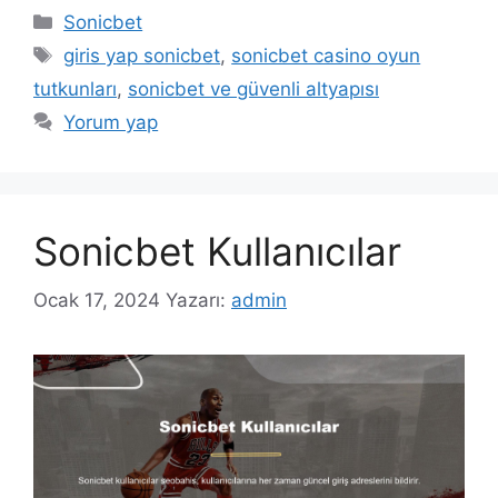
Kategoriler
Sonicbet
Etiketler
giris yap sonicbet
,
sonicbet casino oyun
tutkunları
,
sonicbet ve güvenli altyapısı
Yorum yap
Sonicbet Kullanıcılar
Ocak 17, 2024
Yazarı:
admin