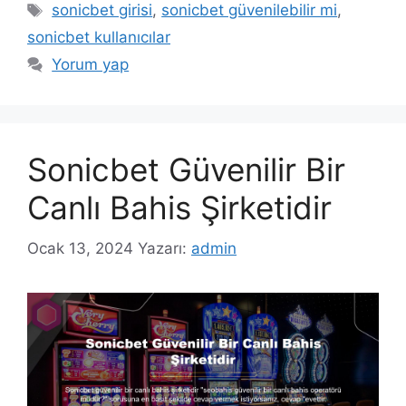
Etiketler
sonicbet girisi
,
sonicbet güvenilebilir mi
,
sonicbet kullanıcılar
Yorum yap
Sonicbet Güvenilir Bir
Canlı Bahis Şirketidir
Ocak 13, 2024
Yazarı:
admin