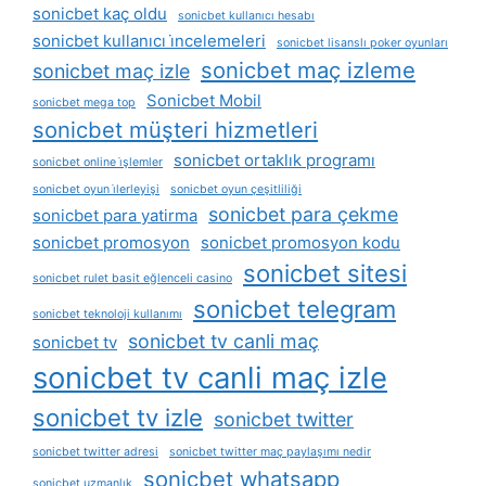
sonicbet kaç oldu
sonicbet kullanıcı hesabı
sonicbet kullanıcı i̇ncelemeleri
sonicbet lisanslı poker oyunları
sonicbet maç izleme
sonicbet maç izle
Sonicbet Mobil
sonicbet mega top
sonicbet müşteri hizmetleri
sonicbet ortaklık programı
sonicbet online i̇şlemler
sonicbet oyun i̇lerleyişi
sonicbet oyun çeşitliliği
sonicbet para çekme
sonicbet para yatirma
sonicbet promosyon
sonicbet promosyon kodu
sonicbet sitesi
sonicbet rulet basit eğlenceli casino
sonicbet telegram
sonicbet teknoloji kullanımı
sonicbet tv canli maç
sonicbet tv
sonicbet tv canli maç izle
sonicbet tv izle
sonicbet twitter
sonicbet twitter adresi
sonicbet twitter maç paylaşımı nedir
sonicbet whatsapp
sonicbet uzmanlık