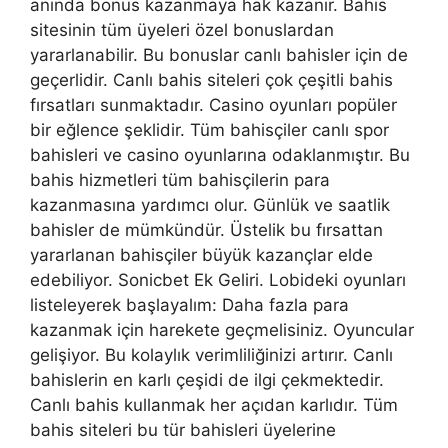
anında bonus kazanmaya hak kazanır. Bahis
sitesinin tüm üyeleri özel bonuslardan
yararlanabilir. Bu bonuslar canlı bahisler için de
geçerlidir. Canlı bahis siteleri çok çeşitli bahis
fırsatları sunmaktadır. Casino oyunları popüler
bir eğlence şeklidir. Tüm bahisçiler canlı spor
bahisleri ve casino oyunlarına odaklanmıştır. Bu
bahis hizmetleri tüm bahisçilerin para
kazanmasına yardımcı olur. Günlük ve saatlik
bahisler de mümkündür. Üstelik bu fırsattan
yararlanan bahisçiler büyük kazançlar elde
edebiliyor. Sonicbet Ek Geliri. Lobideki oyunları
listeleyerek başlayalım: Daha fazla para
kazanmak için harekete geçmelisiniz. Oyuncular
gelişiyor. Bu kolaylık verimliliğinizi artırır. Canlı
bahislerin en karlı çeşidi de ilgi çekmektedir.
Canlı bahis kullanmak her açıdan karlıdır. Tüm
bahis siteleri bu tür bahisleri üyelerine