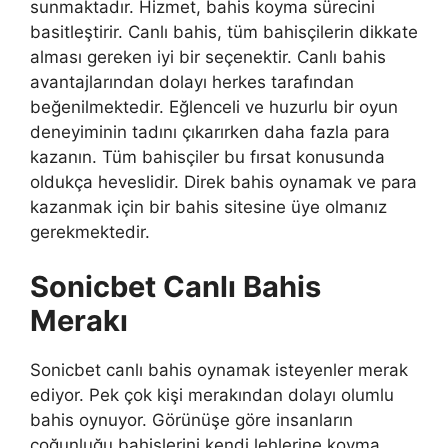
sunmaktadır. Hizmet, bahis koyma sürecini
basitleştirir. Canlı bahis, tüm bahisçilerin dikkate
alması gereken iyi bir seçenektir. Canlı bahis
avantajlarından dolayı herkes tarafından
beğenilmektedir. Eğlenceli ve huzurlu bir oyun
deneyiminin tadını çıkarırken daha fazla para
kazanın. Tüm bahisçiler bu fırsat konusunda
oldukça heveslidir. Direk bahis oynamak ve para
kazanmak için bir bahis sitesine üye olmanız
gerekmektedir.
Sonicbet Canlı Bahis
Merakı
Sonicbet canlı bahis oynamak isteyenler merak
ediyor. Pek çok kişi merakından dolayı olumlu
bahis oynuyor. Görünüşe göre insanların
çoğunluğu bahislerini kendi lehlerine koyma