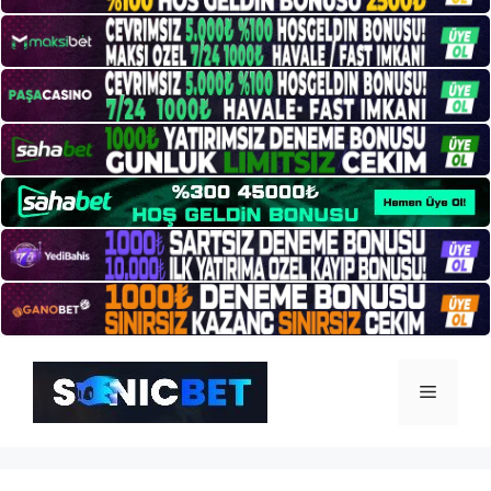
İçeriğe
atla
Menü