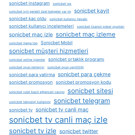
sonicbet instagram
sonicbet i̇os
sonicbet kayit
sonicbet i̇çin gerekli özel belgeler var mı
sonicbet kaç oldu
sonicbet kullanıcı hesabı
sonicbet kullanıcı i̇ncelemeleri
sonicbet lisanslı poker oyunları
sonicbet maç izleme
sonicbet maç izle
Sonicbet Mobil
sonicbet mega top
sonicbet müşteri hizmetleri
sonicbet ortaklık programı
sonicbet online i̇şlemler
sonicbet oyun i̇lerleyişi
sonicbet oyun çeşitliliği
sonicbet para çekme
sonicbet para yatirma
sonicbet promosyon
sonicbet promosyon kodu
sonicbet sitesi
sonicbet rulet basit eğlenceli casino
sonicbet telegram
sonicbet teknoloji kullanımı
sonicbet tv canli maç
sonicbet tv
sonicbet tv canli maç izle
sonicbet tv izle
sonicbet twitter