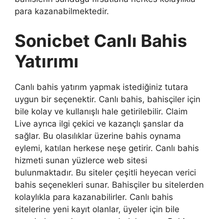
para kazanabilmektedir.
Sonicbet Canlı Bahis
Yatırımı
Canlı bahis yatırım yapmak istediğiniz tutara
uygun bir seçenektir. Canlı bahis, bahisçiler için
bile kolay ve kullanışlı hale getirilebilir. Claim
Live ayrıca ilgi çekici ve kazançlı şanslar da
sağlar. Bu olasılıklar üzerine bahis oynama
eylemi, katılan herkese neşe getirir. Canlı bahis
hizmeti sunan yüzlerce web sitesi
bulunmaktadır. Bu siteler çeşitli heyecan verici
bahis seçenekleri sunar. Bahisçiler bu sitelerden
kolaylıkla para kazanabilirler. Canlı bahis
sitelerine yeni kayıt olanlar, üyeler için bile