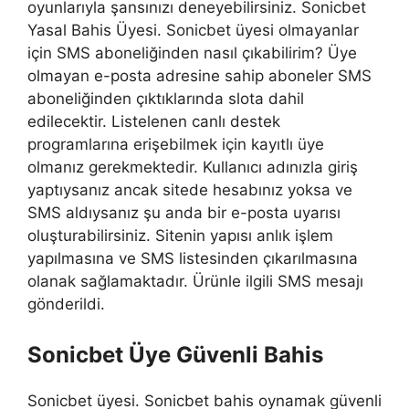
oyunlarıyla şansınızı deneyebilirsiniz. Sonicbet
Yasal Bahis Üyesi. Sonicbet üyesi olmayanlar
için SMS aboneliğinden nasıl çıkabilirim? Üye
olmayan e-posta adresine sahip aboneler SMS
aboneliğinden çıktıklarında slota dahil
edilecektir. Listelenen canlı destek
programlarına erişebilmek için kayıtlı üye
olmanız gerekmektedir. Kullanıcı adınızla giriş
yaptıysanız ancak sitede hesabınız yoksa ve
SMS aldıysanız şu anda bir e-posta uyarısı
oluşturabilirsiniz. Sitenin yapısı anlık işlem
yapılmasına ve SMS listesinden çıkarılmasına
olanak sağlamaktadır. Ürünle ilgili SMS mesajı
gönderildi.
Sonicbet Üye Güvenli Bahis
Sonicbet üyesi. Sonicbet bahis oynamak güvenli