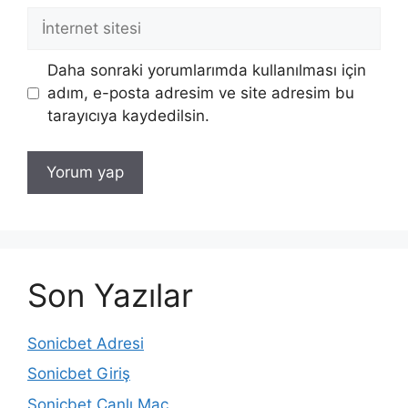
İnternet
sitesi
Daha sonraki yorumlarımda kullanılması için
adım, e-posta adresim ve site adresim bu
tarayıcıya kaydedilsin.
Son Yazılar
Sonicbet Adresi
Sonicbet Giriş
Sonicbet Canlı Maç