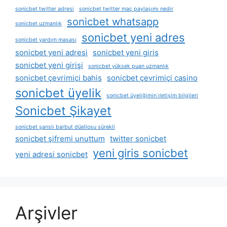
sonicbet twitter adresi
sonicbet twitter maç paylaşımı nedir
sonicbet whatsapp
sonicbet uzmanlık
sonicbet yeni adres
sonicbet yardım masası
sonicbet yeni adresi
sonicbet yeni giris
sonicbet yeni girişi
sonicbet yüksek puan uzmanlık
sonicbet çevrimiçi bahis
sonicbet çevrimiçi casino
sonicbet üyelik
sonicbet üyeliğimin i̇letişim bilgileri
Sonicbet Şikayet
sonicbet şanslı barbut düellosu sürekli
sonicbet şifremi unuttum
twitter sonicbet
yeni giris sonicbet
yeni adresi sonicbet
Arşivler