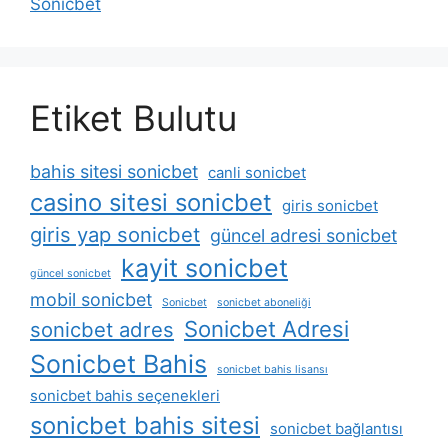
Sonicbet
Etiket Bulutu
bahis sitesi sonicbet
canli sonicbet
casino sitesi sonicbet
giris sonicbet
giris yap sonicbet
güncel adresi sonicbet
kayit sonicbet
güncel sonicbet
mobil sonicbet
Sonicbet
sonicbet aboneliği
Sonicbet Adresi
sonicbet adres
Sonicbet Bahis
sonicbet bahis lisansı
sonicbet bahis seçenekleri
sonicbet bahis sitesi
sonicbet bağlantısı