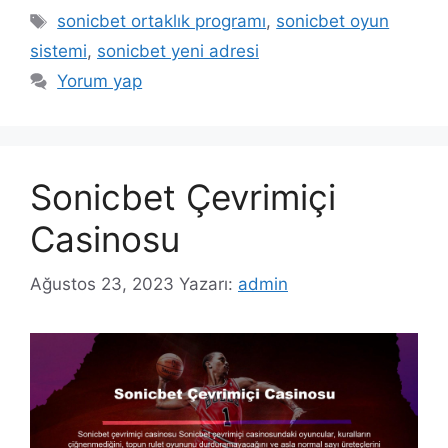
Etiketler
sonicbet ortaklık programı
,
sonicbet oyun
sistemi
,
sonicbet yeni adresi
Yorum yap
Sonicbet Çevrimiçi
Casinosu
Ağustos 23, 2023
Yazarı:
admin