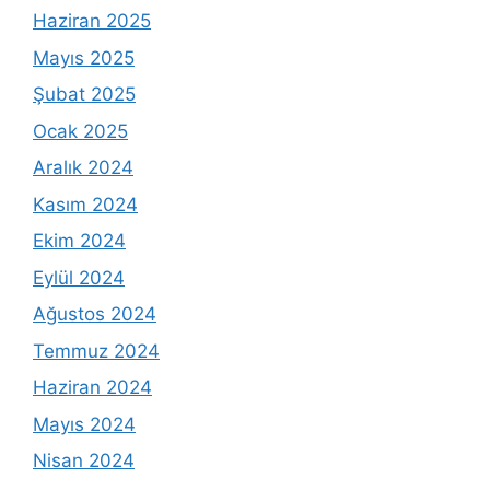
Haziran 2025
Mayıs 2025
Şubat 2025
Ocak 2025
Aralık 2024
Kasım 2024
Ekim 2024
Eylül 2024
Ağustos 2024
Temmuz 2024
Haziran 2024
Mayıs 2024
Nisan 2024