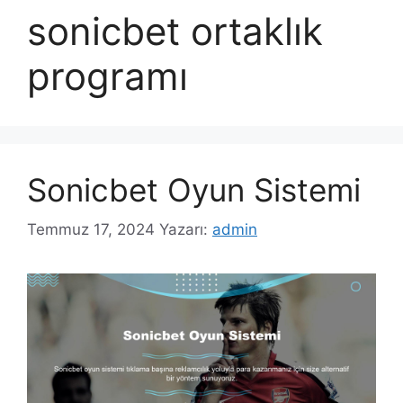
sonicbet ortaklık
programı
Sonicbet Oyun Sistemi
Temmuz 17, 2024
Yazarı:
admin