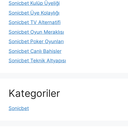
Sonicbet Kulüp Üyeliği
Sonicbet Üye Kolaylığı
Sonicbet TV Alternatifi
Sonicbet Oyun Meraklısı
Sonicbet Poker Oyunları
Sonicbet Canlı Bahisler
Sonicbet Teknik Altyapısı
Kategoriler
Sonicbet