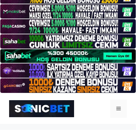
İçeriğe
atla
Menü