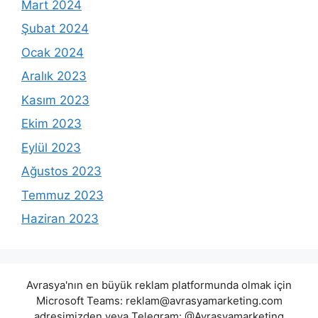
Mart 2024
Şubat 2024
Ocak 2024
Aralık 2023
Kasım 2023
Ekim 2023
Eylül 2023
Ağustos 2023
Temmuz 2023
Haziran 2023
Avrasya'nın en büyük reklam platformunda olmak için
Microsoft Teams:
reklam@avrasyamarketing.com
adresimizden veya Telegram: @Avrasyamarketing