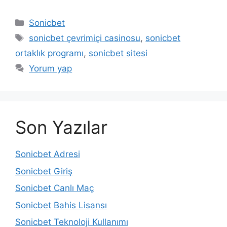
Kategoriler
Sonicbet
Etiketler
sonicbet çevrimiçi casinosu
,
sonicbet
ortaklık programı
,
sonicbet sitesi
Yorum yap
Son Yazılar
Sonicbet Adresi
Sonicbet Giriş
Sonicbet Canlı Maç
Sonicbet Bahis Lisansı
Sonicbet Teknoloji Kullanımı