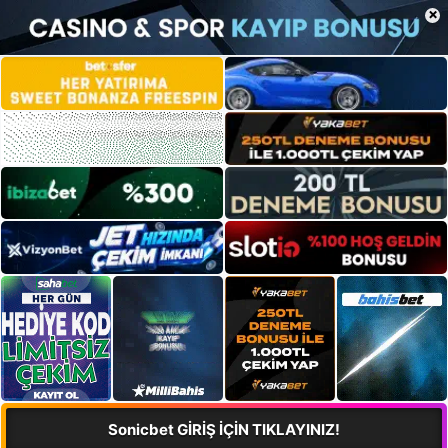
×
Sonicbet GİRİŞ İÇİN TIKLAYINIZ!