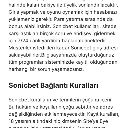
halinde kalan bakiye ile üyelik sonlandırılacaktır.
Giriş yapmak ve oyunu oynamak için hesabınızı
yüklemeniz gerekir. Para yatırma sırasında da
bonus alabilirsiniz. Sonicbet kullanıcıları, sitede
karşılaştıkları birçok soru ve endişeyi gidermek
için 7/24 canlı yardıma bağlanabilmektedir.
Müşteriler istedikleri kadar Sonicbet giriş adresi
saklayabilirler.Bilgisayarınızda oluşturduğunuz
tüm programlar sisteminizde kayıtlı olduğundan
herhangi bir sorun yaşamazsınız.
Sonicbet Bağlantı Kuralları
Sonicbet kuralların ve terimlerin çoğunu içerir.
Bu hüküm ve koşulların çoğu sabittir ve adres
değişikliğinden etkilenmeyecektir. Kayıt kuralları,
18 yaşının altındaki hiç kimsenin Site’ye üye