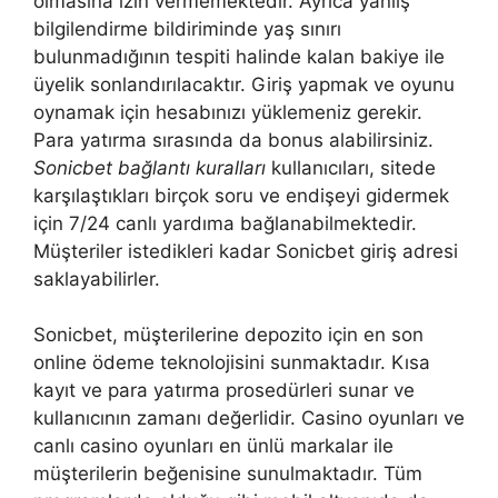
olmasına izin vermemektedir. Ayrıca yanlış
bilgilendirme bildiriminde yaş sınırı
bulunmadığının tespiti halinde kalan bakiye ile
üyelik sonlandırılacaktır. Giriş yapmak ve oyunu
oynamak için hesabınızı yüklemeniz gerekir.
Para yatırma sırasında da bonus alabilirsiniz.
Sonicbet bağlantı kuralları
kullanıcıları, sitede
karşılaştıkları birçok soru ve endişeyi gidermek
için 7/24 canlı yardıma bağlanabilmektedir.
Müşteriler istedikleri kadar Sonicbet giriş adresi
saklayabilirler.
Sonicbet, müşterilerine depozito için en son
online ödeme teknolojisini sunmaktadır. Kısa
kayıt ve para yatırma prosedürleri sunar ve
kullanıcının zamanı değerlidir. Casino oyunları ve
canlı casino oyunları en ünlü markalar ile
müşterilerin beğenisine sunulmaktadır. Tüm