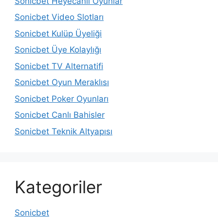
Sonicbet Heyecanlı Oyunlar
Sonicbet Video Slotları
Sonicbet Kulüp Üyeliği
Sonicbet Üye Kolaylığı
Sonicbet TV Alternatifi
Sonicbet Oyun Meraklısı
Sonicbet Poker Oyunları
Sonicbet Canlı Bahisler
Sonicbet Teknik Altyapısı
Kategoriler
Sonicbet