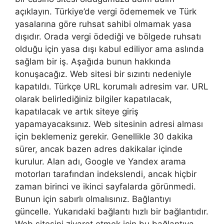
açıklayın. Türkiye’de vergi ödememek ve Türk
yasalarına göre ruhsat sahibi olmamak yasa
dışıdır. Orada vergi ödediği ve bölgede ruhsatı
olduğu için yasa dışı kabul ediliyor ama aslında
sağlam bir iş. Aşağıda bunun hakkında
konuşacağız. Web sitesi bir sızıntı nedeniyle
kapatıldı. Türkçe URL korumalı adresim var. URL
olarak belirlediğiniz bilgiler kapatılacak,
kapatılacak ve artık siteye giriş
yapamayacaksınız. Web sitesinin adresi alması
için beklemeniz gerekir. Genellikle 30 dakika
sürer, ancak bazen adres dakikalar içinde
kurulur. Alan adı, Google ve Yandex arama
motorları tarafından indekslendi, ancak hiçbir
zaman birinci ve ikinci sayfalarda görünmedi.
Bunun için sabırlı olmalısınız. Bağlantıyı
güncelle. Yukarıdaki bağlantı hızlı bir bağlantıdır.