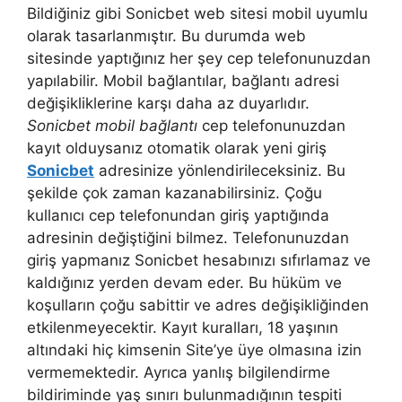
Bildiğiniz gibi Sonicbet web sitesi mobil uyumlu
olarak tasarlanmıştır. Bu durumda web
sitesinde yaptığınız her şey cep telefonunuzdan
yapılabilir. Mobil bağlantılar, bağlantı adresi
değişikliklerine karşı daha az duyarlıdır.
Sonicbet mobil bağlantı
cep telefonunuzdan
kayıt olduysanız otomatik olarak yeni giriş
Sonicbet
adresinize yönlendirileceksiniz. Bu
şekilde çok zaman kazanabilirsiniz. Çoğu
kullanıcı cep telefonundan giriş yaptığında
adresinin değiştiğini bilmez. Telefonunuzdan
giriş yapmanız Sonicbet hesabınızı sıfırlamaz ve
kaldığınız yerden devam eder. Bu hüküm ve
koşulların çoğu sabittir ve adres değişikliğinden
etkilenmeyecektir. Kayıt kuralları, 18 yaşının
altındaki hiç kimsenin Site’ye üye olmasına izin
vermemektedir. Ayrıca yanlış bilgilendirme
bildiriminde yaş sınırı bulunmadığının tespiti