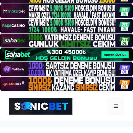
İçeriğe
atla
Menü