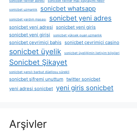
sonicbet twitter adresi
sonicbet twitter maç paylaşımı nedir
sonicbet whatsapp
sonicbet uzmanlık
sonicbet yeni adres
sonicbet yardım masası
sonicbet yeni adresi
sonicbet yeni giris
sonicbet yeni girişi
sonicbet yüksek puan uzmanlık
sonicbet çevrimiçi bahis
sonicbet çevrimiçi casino
sonicbet üyelik
sonicbet üyeliğimin i̇letişim bilgileri
Sonicbet Şikayet
sonicbet şanslı barbut düellosu sürekli
sonicbet şifremi unuttum
twitter sonicbet
yeni giris sonicbet
yeni adresi sonicbet
Arşivler