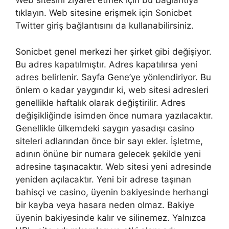
Web sitesini ziyaret etmek için bu bağlantıya
tıklayın. Web sitesine erişmek için Sonicbet
Twitter giriş bağlantısını da kullanabilirsiniz.
Sonicbet genel merkezi her şirket gibi değişiyor.
Bu adres kapatılmıştır. Adres kapatılırsa yeni
adres belirlenir. Sayfa Gene’ye yönlendiriyor. Bu
önlem o kadar yaygındır ki, web sitesi adresleri
genellikle haftalık olarak değiştirilir. Adres
değişikliğinde isimden önce numara yazılacaktır.
Genellikle ülkemdeki saygın yasadışı casino
siteleri adlarından önce bir sayı ekler. İşletme,
adının önüne bir numara gelecek şekilde yeni
adresine taşınacaktır. Web sitesi yeni adresinde
yeniden açılacaktır. Yeni bir adrese taşınan
bahisçi ve casino, üyenin bakiyesinde herhangi
bir kayba veya hasara neden olmaz. Bakiye
üyenin bakiyesinde kalır ve silinemez. Yalnızca