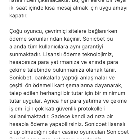
iki saat içinde kısa mesaj almak için uygulamayı
kapatır.
Çoğu oyuncu, çevrimiçi sitelere bağlanırken
ödeme sorunlarından kaçınır. Sonicbet bu
alanda tüm kullanıcılara aynı garantiyi
sunmaktadır. Lisanslı ödeme teknolojimiz,
hesabınıza para yatırmanıza ve anında para
çekme talebinde bulunmanıza olanak tanır.
Sonicbet, bankalarla yaptığı anlaşmalar ve
çeşitli ön ödemeli kart şemalarına dayanarak,
talep edilen herhangi bir tutar için bir minimum
tutar uygular. Ayrıca her para yatırma ve çekme
işlemi için çok katı güvenlik protokolleri
kullanılmaktadır. Sadece kendi adınıza bir
hesapla ödeme yapabilirsiniz. Sonicbet lisanslı
olup olmadığını bilen casino oyuncuları Sonicbet