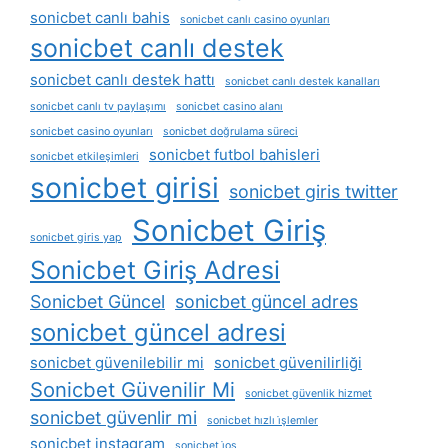
sonicbet canlı bahis
sonicbet canlı casino oyunları
sonicbet canlı destek
sonicbet canlı destek hattı
sonicbet canlı destek kanalları
sonicbet canlı tv paylaşımı
sonicbet casino alanı
sonicbet casino oyunları
sonicbet doğrulama süreci
sonicbet futbol bahisleri
sonicbet etkileşimleri
sonicbet girisi
sonicbet giris twitter
Sonicbet Giriş
sonicbet giris yap
Sonicbet Giriş Adresi
Sonicbet Güncel
sonicbet güncel adres
sonicbet güncel adresi
sonicbet güvenilebilir mi
sonicbet güvenilirliği
Sonicbet Güvenilir Mi
sonicbet güvenlik hizmet
sonicbet güvenlir mi
sonicbet hızlı i̇şlemler
sonicbet instagram
sonicbet i̇os