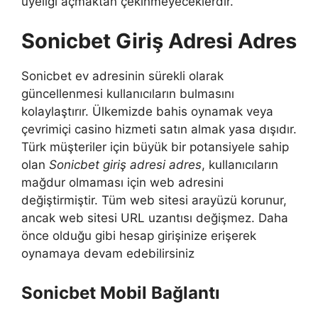
üyeliği açmaktan çekinmeyeceklerdir.
Sonicbet Giriş Adresi Adres
Sonicbet ev adresinin sürekli olarak
güncellenmesi kullanıcıların bulmasını
kolaylaştırır. Ülkemizde bahis oynamak veya
çevrimiçi casino hizmeti satın almak yasa dışıdır.
Türk müşteriler için büyük bir potansiyele sahip
olan
Sonicbet giriş adresi adres
, kullanıcıların
mağdur olmaması için web adresini
değiştirmiştir. Tüm web sitesi arayüzü korunur,
ancak web sitesi URL uzantısı değişmez. Daha
önce olduğu gibi hesap girişinize erişerek
oynamaya devam edebilirsiniz
Sonicbet Mobil Bağlantı