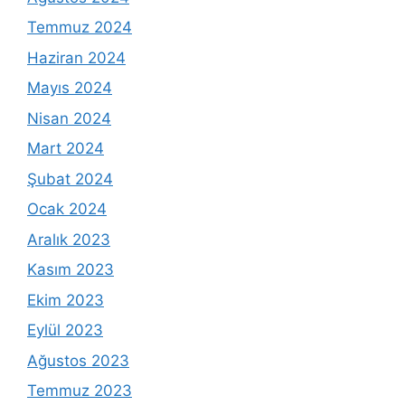
Temmuz 2024
Haziran 2024
Mayıs 2024
Nisan 2024
Mart 2024
Şubat 2024
Ocak 2024
Aralık 2023
Kasım 2023
Ekim 2023
Eylül 2023
Ağustos 2023
Temmuz 2023