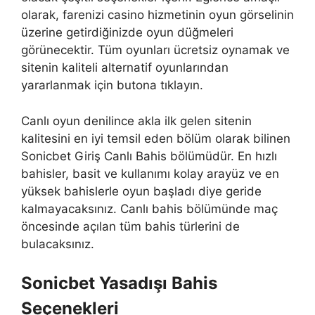
olarak, farenizi casino hizmetinin oyun görselinin
üzerine getirdiğinizde oyun düğmeleri
görünecektir. Tüm oyunları ücretsiz oynamak ve
sitenin kaliteli alternatif oyunlarından
yararlanmak için butona tıklayın.
Canlı oyun denilince akla ilk gelen sitenin
kalitesini en iyi temsil eden bölüm olarak bilinen
Sonicbet Giriş Canlı Bahis bölümüdür. En hızlı
bahisler, basit ve kullanımı kolay arayüz ve en
yüksek bahislerle oyun başladı diye geride
kalmayacaksınız. Canlı bahis bölümünde maç
öncesinde açılan tüm bahis türlerini de
bulacaksınız.
Sonicbet Yasadışı Bahis
Seçenekleri