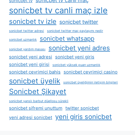
sonicbet tv canli maç
sonicbet tv
sonicbet tv canli maç izle
sonicbet tv izle
sonicbet twitter
sonicbet twitter adresi
sonicbet twitter maç paylaşımı nedir
sonicbet whatsapp
sonicbet uzmanlık
sonicbet yeni adres
sonicbet yardım masası
sonicbet yeni adresi
sonicbet yeni giris
sonicbet yeni girişi
sonicbet yüksek puan uzmanlık
sonicbet çevrimiçi bahis
sonicbet çevrimiçi casino
sonicbet üyelik
sonicbet üyeliğimin i̇letişim bilgileri
Sonicbet Şikayet
sonicbet şanslı barbut düellosu sürekli
sonicbet şifremi unuttum
twitter sonicbet
yeni giris sonicbet
yeni adresi sonicbet