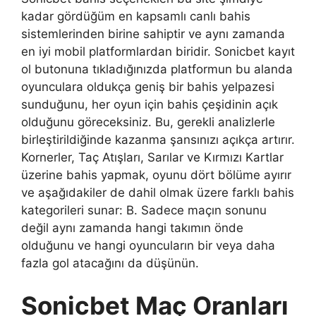
kadar gördüğüm en kapsamlı canlı bahis
sistemlerinden birine sahiptir ve aynı zamanda
en iyi mobil platformlardan biridir. Sonicbet kayıt
ol butonuna tıkladığınızda platformun bu alanda
oyunculara oldukça geniş bir bahis yelpazesi
sunduğunu, her oyun için bahis çeşidinin açık
olduğunu göreceksiniz. Bu, gerekli analizlerle
birleştirildiğinde kazanma şansınızı açıkça artırır.
Kornerler, Taç Atışları, Sarılar ve Kırmızı Kartlar
üzerine bahis yapmak, oyunu dört bölüme ayırır
ve aşağıdakiler de dahil olmak üzere farklı bahis
kategorileri sunar: B. Sadece maçın sonunu
değil aynı zamanda hangi takımın önde
olduğunu ve hangi oyuncuların bir veya daha
fazla gol atacağını da düşünün.
Sonicbet Maç Oranları