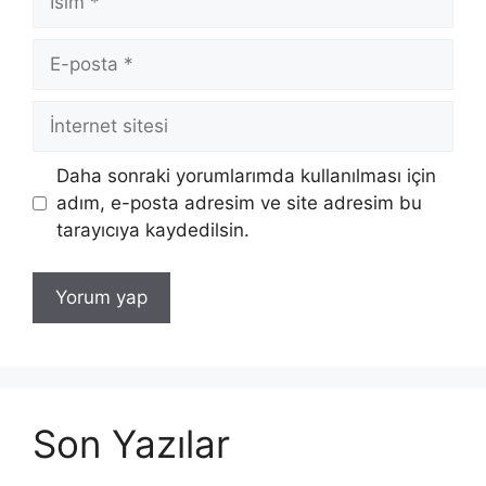
E-
posta
İnternet
sitesi
Daha sonraki yorumlarımda kullanılması için
adım, e-posta adresim ve site adresim bu
tarayıcıya kaydedilsin.
Son Yazılar