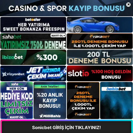
×
Sonicbet GİRİŞ İÇİN TIKLAYINIZ!