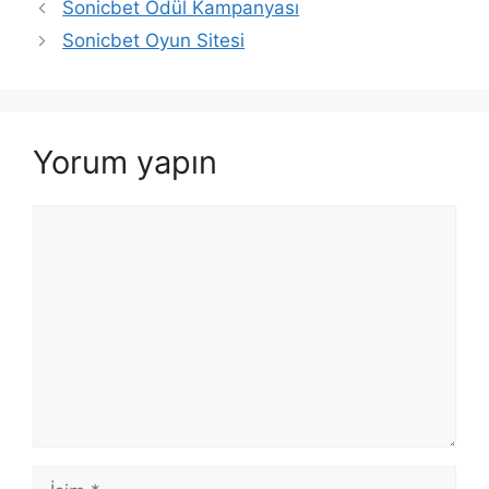
Sonicbet Ödül Kampanyası
Sonicbet Oyun Sitesi
Yorum yapın
Yorum
İsim