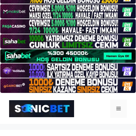
İçeriğe
atla
Menü