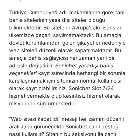
Türkiye Cumhuriyeti adli makamlarına göre canlı
bahis sitelerinin yasa dışı siteler olduğu
bilinmektedir. Bu sitelerin Avrupa’daki lisansları
ülkemizde geçerli sayılmamaktadır. Bu amaçla
devlet kurumlarından gelen şikayetler nedeniyle
web siteleri düzenli olarak kapatılmaktadır. Bu
amaçla bahis sağlayıcısı her zaman yeni bir
adresle değiştirilir.
Sonicbet yasadışı bahis
seçenekleri
kayıt sürecinde herhangi bir sorunla
karşılaşmamak için sitemizin normal kullanıcısı
olarak kayıt olabilirsiniz. Sonicbet Slot 7/24
hizmet vermekte olup kesintisiz hizmet olarak
misyonunu sürdürmektedir.
“Web sitesi kapatıldı” mesajı her zaman düzenli
aralıklarla görünecektir.Sonicbet canlı desteği
nasıl kullanılır? Sitenin bu seksiyonu ile canlı