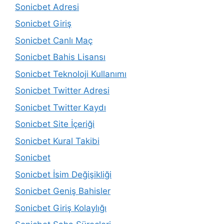
Sonicbet Adresi
Sonicbet Giriş
Sonicbet Canlı Maç
Sonicbet Bahis Lisansı
Sonicbet Teknoloji Kullanımı
Sonicbet Twitter Adresi
Sonicbet Twitter Kaydı
Sonicbet Site İçeriği
Sonicbet Kural Takibi
Sonicbet
Sonicbet İsim Değişikliği
Sonicbet Geniş Bahisler
Sonicbet Giriş Kolaylığı