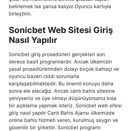
belirlemek ise şansa kalıyor.Oyuncu kartıyla
birleştirin.
Sonicbet Web Sitesi Giriş
Nasıl Yapılır
Sonicbet giriş prosedürleri gerçekten son
derece basit programlardır. Ancak ülkemizin
yasal prosedürlerinden dolayı birçok bahisçi ve
oyuncu bazen ciddi sorunlarla
karşılaşabilmektedir. Bu önemli konuyu daha
sonra ele alacağız. Ancak canlı bahis sitesine
yeniyseniz ve üye olmayı düşünüyorsanız kısa
bir açıklama yapmak isteriz.
Sonicbet web sitesi
giriş nasıl yapılır
Canlı Bahis Ajansı ülkemizde
online bahis hizmeti veren, kurulmuş saygın ve
güvenilir bir şirkettir. Sonicbet programı