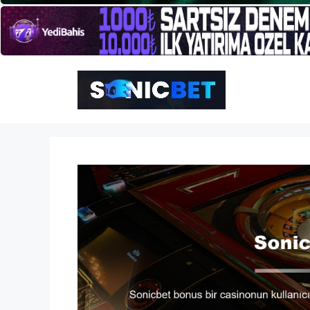
İçeriğe
atla