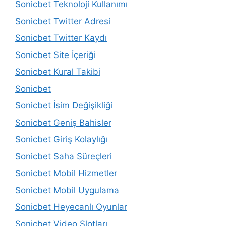
Sonicbet Teknoloji Kullanımı
Sonicbet Twitter Adresi
Sonicbet Twitter Kaydı
Sonicbet Site İçeriği
Sonicbet Kural Takibi
Sonicbet
Sonicbet İsim Değişikliği
Sonicbet Geniş Bahisler
Sonicbet Giriş Kolaylığı
Sonicbet Saha Süreçleri
Sonicbet Mobil Hizmetler
Sonicbet Mobil Uygulama
Sonicbet Heyecanlı Oyunlar
Sonicbet Video Slotları