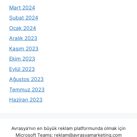
Mart 2024
Şubat 2024
Ocak 2024
Aralık 2023
Kasım 2023
Ekim 2023
Eylül 2023
Ağustos 2023
Temmuz 2023
Haziran 2023
Avrasya'nın en büyük reklam platformunda olmak için
Microsoft Teams:
reklam@avrasyamarketing.com