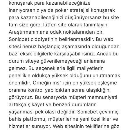
konuşarak para kazanabileceğinize
inanıyorsanız ya da poker stratejisi konuşarak
para kazanabileceğinizi düşünüyorsanız bu site
tam size göre, lütfen site olarak tanımlayın.
Araştırmanın ana odak noktalarından biri
Sonicbet ciddiyetinin belirlenmesidir. Bu web
sitesi henüz başlangıç ​​aşamasında olduğundan
bazı eksik bilgilerle karşılaşabilirsiniz. Ancak bu
durum siteye güvenilemeyeceği anlamına
gelmez. Bu seçeneklerle ilgili maliyetlerin
genellikle oldukça yüksek olduğunu unutmamak
önemlidir. Örneğin ms1 için en yüksek eşleşme
oranına kontrol yapıldıktan sonra ulaşıldığını
görüyoruz. Bu senaryoda müşteri memnuniyeti
arttıkça şikayet ve benzeri durumların
yaşanması pek olası değildir. Sonicbet çevrimiçi
bahis platformu, müşterilerine yeni özellikler ve
hizmetler sunuyor. Web sitesinin tekliflerine göz