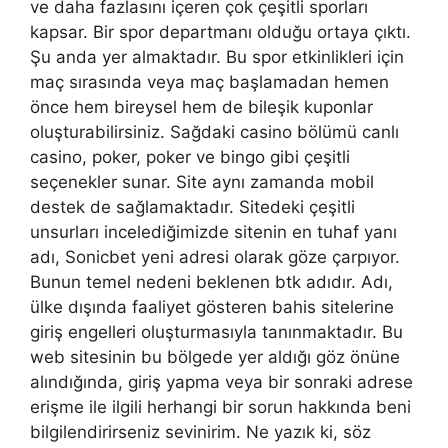
ve daha fazlasını içeren çok çeşitli sporları
kapsar. Bir spor departmanı olduğu ortaya çıktı.
Şu anda yer almaktadır. Bu spor etkinlikleri için
maç sırasında veya maç başlamadan hemen
önce hem bireysel hem de bileşik kuponlar
oluşturabilirsiniz. Sağdaki casino bölümü canlı
casino, poker, poker ve bingo gibi çeşitli
seçenekler sunar. Site aynı zamanda mobil
destek de sağlamaktadır. Sitedeki çeşitli
unsurları incelediğimizde sitenin en tuhaf yanı
adı, Sonicbet yeni adresi olarak göze çarpıyor.
Bunun temel nedeni beklenen btk adıdır. Adı,
ülke dışında faaliyet gösteren bahis sitelerine
giriş engelleri oluşturmasıyla tanınmaktadır. Bu
web sitesinin bu bölgede yer aldığı göz önüne
alındığında, giriş yapma veya bir sonraki adrese
erişme ile ilgili herhangi bir sorun hakkında beni
bilgilendirirseniz sevinirim. Ne yazık ki, söz