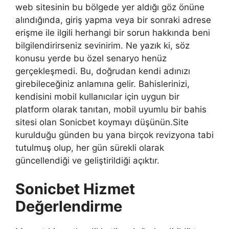
web sitesinin bu bölgede yer aldığı göz önüne
alındığında, giriş yapma veya bir sonraki adrese
erişme ile ilgili herhangi bir sorun hakkında beni
bilgilendirirseniz sevinirim. Ne yazık ki, söz
konusu yerde bu özel senaryo henüz
gerçekleşmedi. Bu, doğrudan kendi adınızı
girebileceğiniz anlamına gelir. Bahislerinizi,
kendisini mobil kullanıcılar için uygun bir
platform olarak tanıtan, mobil uyumlu bir bahis
sitesi olan Sonicbet koymayı düşünün.Site
kurulduğu günden bu yana birçok revizyona tabi
tutulmuş olup, her gün sürekli olarak
güncellendiği ve geliştirildiği açıktır.
Sonicbet Hizmet
Değerlendirme