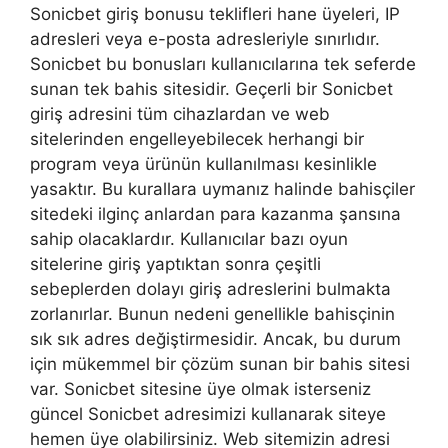
Sonicbet giriş bonusu teklifleri hane üyeleri, IP
adresleri veya e-posta adresleriyle sınırlıdır.
Sonicbet bu bonusları kullanıcılarına tek seferde
sunan tek bahis sitesidir. Geçerli bir Sonicbet
giriş adresini tüm cihazlardan ve web
sitelerinden engelleyebilecek herhangi bir
program veya ürünün kullanılması kesinlikle
yasaktır. Bu kurallara uymanız halinde bahisçiler
sitedeki ilginç anlardan para kazanma şansına
sahip olacaklardır. Kullanıcılar bazı oyun
sitelerine giriş yaptıktan sonra çeşitli
sebeplerden dolayı giriş adreslerini bulmakta
zorlanırlar. Bunun nedeni genellikle bahisçinin
sık sık adres değiştirmesidir. Ancak, bu durum
için mükemmel bir çözüm sunan bir bahis sitesi
var. Sonicbet sitesine üye olmak isterseniz
güncel Sonicbet adresimizi kullanarak siteye
hemen üye olabilirsiniz. Web sitemizin adresi