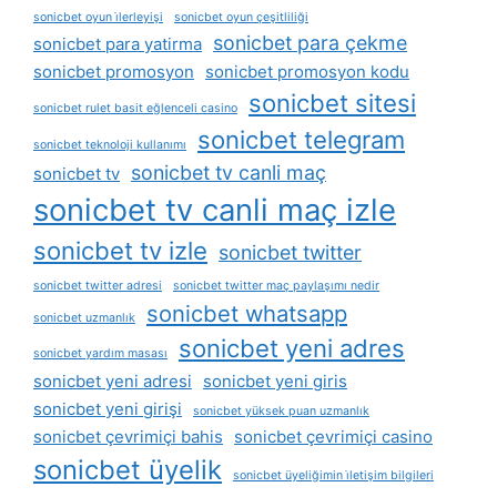
sonicbet oyun i̇lerleyişi
sonicbet oyun çeşitliliği
sonicbet para çekme
sonicbet para yatirma
sonicbet promosyon
sonicbet promosyon kodu
sonicbet sitesi
sonicbet rulet basit eğlenceli casino
sonicbet telegram
sonicbet teknoloji kullanımı
sonicbet tv canli maç
sonicbet tv
sonicbet tv canli maç izle
sonicbet tv izle
sonicbet twitter
sonicbet twitter adresi
sonicbet twitter maç paylaşımı nedir
sonicbet whatsapp
sonicbet uzmanlık
sonicbet yeni adres
sonicbet yardım masası
sonicbet yeni adresi
sonicbet yeni giris
sonicbet yeni girişi
sonicbet yüksek puan uzmanlık
sonicbet çevrimiçi bahis
sonicbet çevrimiçi casino
sonicbet üyelik
sonicbet üyeliğimin i̇letişim bilgileri