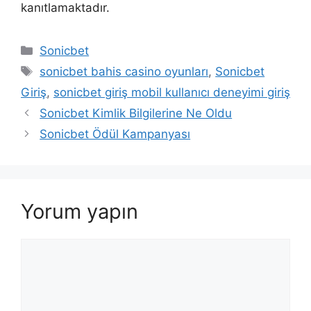
kanıtlamaktadır.
Kategoriler
Sonicbet
Etiketler
sonicbet bahis casino oyunları
,
Sonicbet
Giriş
,
sonicbet giriş mobil kullanıcı deneyimi giriş
Sonicbet Kimlik Bilgilerine Ne Oldu
Sonicbet Ödül Kampanyası
Yorum yapın
Yorum