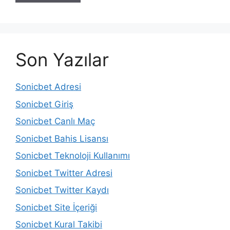
Son Yazılar
Sonicbet Adresi
Sonicbet Giriş
Sonicbet Canlı Maç
Sonicbet Bahis Lisansı
Sonicbet Teknoloji Kullanımı
Sonicbet Twitter Adresi
Sonicbet Twitter Kaydı
Sonicbet Site İçeriği
Sonicbet Kural Takibi