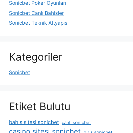
Sonicbet Poker Oyunları
Sonicbet Canlı Bahisler
Sonicbet Teknik Altyapısı
Kategoriler
Sonicbet
Etiket Bulutu
bahis sitesi sonicbet
canli sonicbet
casino sitesi sonicbet
giris sonicbet