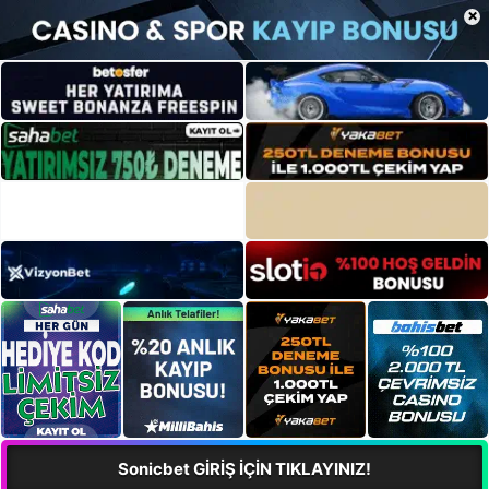
×
Sonicbet GİRİŞ İÇİN TIKLAYINIZ!