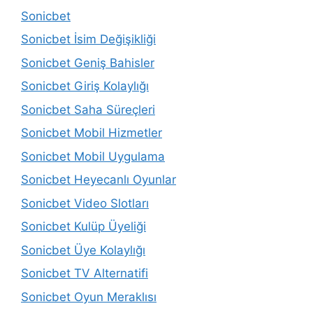
Sonicbet
Sonicbet İsim Değişikliği
Sonicbet Geniş Bahisler
Sonicbet Giriş Kolaylığı
Sonicbet Saha Süreçleri
Sonicbet Mobil Hizmetler
Sonicbet Mobil Uygulama
Sonicbet Heyecanlı Oyunlar
Sonicbet Video Slotları
Sonicbet Kulüp Üyeliği
Sonicbet Üye Kolaylığı
Sonicbet TV Alternatifi
Sonicbet Oyun Meraklısı