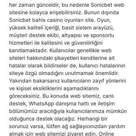
her zaman günceldir, bu nedenle Sonicbet web
sitesine kolayca erişebilirsiniz. Bunun dışında
Sonicbet bahis casino oyunları site. Oyun,
yüksek kaliteli içeriği, basit sistem arayüzü,
müşteri destek ekibi, altyapısı ve sponsorlu
hizmetleri ile kalitesini ve güvenilirliğini
kanıtlamaktadır. Kullanıcılar genellikle web
siteleri hakkındaki şikayetleri kendilerine ait
hatalar olarak bildirseler de, kullanıcı hatalarının
siteye özgü olmadığını unutmamak önemlidir.
Yakından bakarsanız kullanıcıların zayıf yönlerini
ve kişisel eksikliklerini aşamadıklarını
göreceksiniz. Bu konuda web sitemiz, canlı
destek, WhatsApp danışma hattı ve iletişim
bölümümüz aracılığıyla kullanıcılarımıza mümkün
olduğunca destek olacağız. Herhangi bir
sorunuz varsa, lütfen ağ sağlayıcınızdan yardım
almak için web sitemizi ziyaret edin. Online