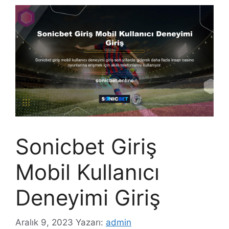
Sonicbet Giriş
Mobil Kullanıcı
Deneyimi Giriş
Aralık 9, 2023
Yazarı:
admin