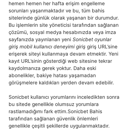
hemen hemen her hafta erişim engelleme
sorunları yaşanmaktadır ve bu, tüm bahis
sitelerinde günlük olarak yaşanan bir durumdur.
Bu işlemlerin site yöneticisi tarafından sağlanan
çözümü, sosyal medya hesabınızda veya imza
sayfanızda yayınlanan yeni
Sonicbet oyunlar
giriş mobil kullanıcı deneyimi giriş
giriş URL’sine
erişerek siteyi kullanmaya devam etmektir. Yeni
kayıt URL’sinin gösterdiği web sitesine tekrar
kaydolmanıza gerek yoktur. Daha eski
abonelikler, bakiye hatası yaşamadan
görüşmelere kaldıkları yerden devam edebilir.
Sonicbet kullanıcı yorumlarını inceledikten sonra
bu sitede genellikle olumsuz yorumlara
rastlamadığımı fark ettim.Sonicbet Bahis
tarafından sağlanan güvenlik önlemleri
genellikle çeşitli şekillerde uygulanmaktadır.