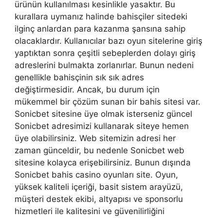
ürünün kullanılması kesinlikle yasaktır. Bu
kurallara uymanız halinde bahisçiler sitedeki
ilginç anlardan para kazanma şansına sahip
olacaklardır. Kullanıcılar bazı oyun sitelerine giriş
yaptıktan sonra çeşitli sebeplerden dolayı giriş
adreslerini bulmakta zorlanırlar. Bunun nedeni
genellikle bahisçinin sık sık adres
değiştirmesidir. Ancak, bu durum için
mükemmel bir çözüm sunan bir bahis sitesi var.
Sonicbet sitesine üye olmak isterseniz güncel
Sonicbet adresimizi kullanarak siteye hemen
üye olabilirsiniz. Web sitemizin adresi her
zaman günceldir, bu nedenle Sonicbet web
sitesine kolayca erişebilirsiniz. Bunun dışında
Sonicbet bahis casino oyunları site. Oyun,
yüksek kaliteli içeriği, basit sistem arayüzü,
müşteri destek ekibi, altyapısı ve sponsorlu
hizmetleri ile kalitesini ve güvenilirliğini