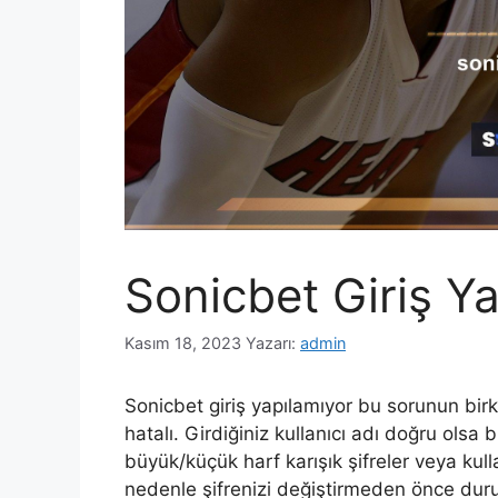
Sonicbet Giriş Y
Kasım 18, 2023
Yazarı:
admin
Sonicbet giriş yapılamıyor bu sorunun birka
hatalı. Girdiğiniz kullanıcı adı doğru olsa bi
büyük/küçük harf karışık şifreler veya kull
nedenle şifrenizi değiştirmeden önce duru