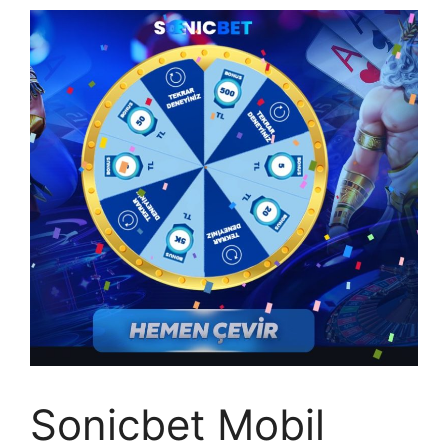
Sonicbet Mobil