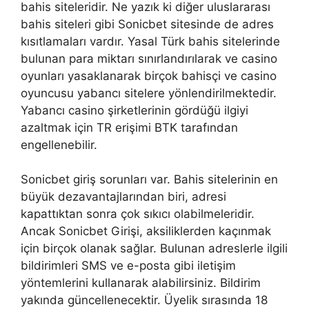
bahis siteleridir. Ne yazık ki diğer uluslararası
bahis siteleri gibi Sonicbet sitesinde de adres
kısıtlamaları vardır. Yasal Türk bahis sitelerinde
bulunan para miktarı sınırlandırılarak ve casino
oyunları yasaklanarak birçok bahisçi ve casino
oyuncusu yabancı sitelere yönlendirilmektedir.
Yabancı casino şirketlerinin gördüğü ilgiyi
azaltmak için TR erişimi BTK tarafından
engellenebilir.
Sonicbet giriş sorunları var. Bahis sitelerinin en
büyük dezavantajlarından biri, adresi
kapattıktan sonra çok sıkıcı olabilmeleridir.
Ancak Sonicbet Girişi, aksiliklerden kaçınmak
için birçok olanak sağlar. Bulunan adreslerle ilgili
bildirimleri SMS ve e-posta gibi iletişim
yöntemlerini kullanarak alabilirsiniz. Bildirim
yakında güncellenecektir. Üyelik sırasında 18