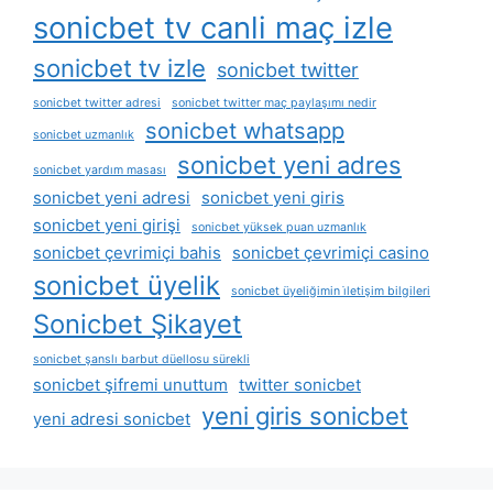
sonicbet tv canli maç izle
sonicbet tv izle
sonicbet twitter
sonicbet twitter adresi
sonicbet twitter maç paylaşımı nedir
sonicbet whatsapp
sonicbet uzmanlık
sonicbet yeni adres
sonicbet yardım masası
sonicbet yeni adresi
sonicbet yeni giris
sonicbet yeni girişi
sonicbet yüksek puan uzmanlık
sonicbet çevrimiçi bahis
sonicbet çevrimiçi casino
sonicbet üyelik
sonicbet üyeliğimin i̇letişim bilgileri
Sonicbet Şikayet
sonicbet şanslı barbut düellosu sürekli
sonicbet şifremi unuttum
twitter sonicbet
yeni giris sonicbet
yeni adresi sonicbet