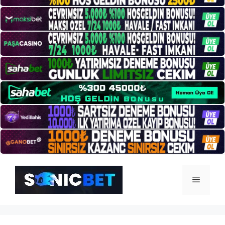
İçeriğe
atla
Menü