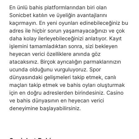
En ünlü bahis platformlarından biri olan
Sonicbet katılın ve üyeliğin avantajlarını
kaçırmayın. En yeni oyunları edinebileceğiniz bu
adres ile hiçbir sorun yaşamayacağınızı ve çok
daha kolay ilerleyebileceğinizi anlatıyor. Kayıt
işlemini tamamladıktan sonra, sizi bekleyen
heyecan verici özelliklere anında göz
atacaksınız. Birçok ayrıcalığın parmaklarınızın
ucunda olduğunu vurguluyoruz. Spor
dünyasındaki gelişmeleri takip etmek, canlı
maçları takip etmek ve bahis oyları oluşturmak
için en doğru adreslerden birindesiniz. Casino
ve bahis dünyasının en heyecan verici
deneyimine başlayabilirsiniz.