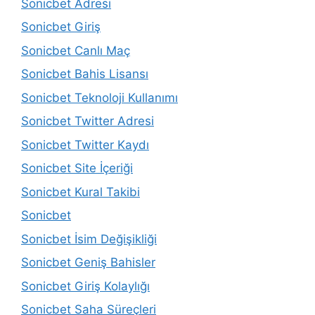
Sonicbet Adresi
Sonicbet Giriş
Sonicbet Canlı Maç
Sonicbet Bahis Lisansı
Sonicbet Teknoloji Kullanımı
Sonicbet Twitter Adresi
Sonicbet Twitter Kaydı
Sonicbet Site İçeriği
Sonicbet Kural Takibi
Sonicbet
Sonicbet İsim Değişikliği
Sonicbet Geniş Bahisler
Sonicbet Giriş Kolaylığı
Sonicbet Saha Süreçleri