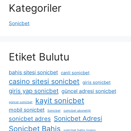
Kategoriler
Sonicbet
Etiket Bulutu
bahis sitesi sonicbet
canli sonicbet
casino sitesi sonicbet
giris sonicbet
giris yap sonicbet
güncel adresi sonicbet
kayit sonicbet
güncel sonicbet
mobil sonicbet
Sonicbet
sonicbet aboneliği
Sonicbet Adresi
sonicbet adres
Sonicbet Bahis
sonicbet bahis lisansı