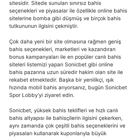
sitesidir. Sitede sunulan sınırsız bahis
seçenekleri ve piyasalar ile özellikle online bahis
sitelerine bomba gibi düşmüş ve birçok bahis
tutkununun ilgisini çekmiştir.
Çok daha yeni bir site olmasına rağmen geniş
bahis seçenekleri, marketleri ve kazandıran
bonus kampanyaları ile en popüler canlı bahis
siteleri listemizi yapan Sonicbet gibi online
bahis pazarına uzun süredir hakim olan site ile
rekabet etmektedir. Başka bir yenilikçi, ışık
hızında mobil bahis arıyorsanız, bugün Sonicbet
Spor Lobby’yi ziyaret edin.
Sonicbet, yüksek bahis teklifleri ve hızlı canlı
bahis altyapısı ile bahisçilerin ilgisini çekerken,
aynı zamanda çok çeşitli bahis seçeneklerini ve
piyasaları kullanarak kuponlarıyla büyük