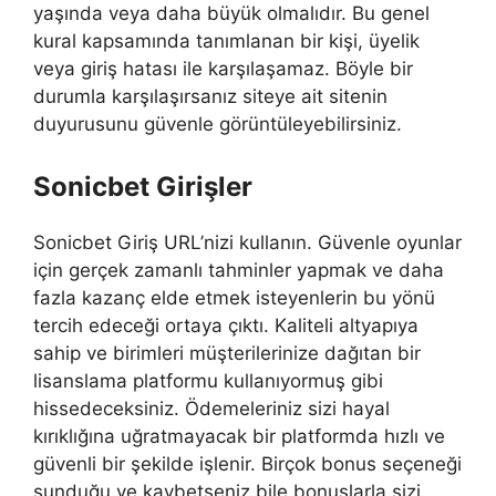
yaşında veya daha büyük olmalıdır. Bu genel
kural kapsamında tanımlanan bir kişi, üyelik
veya giriş hatası ile karşılaşamaz. Böyle bir
durumla karşılaşırsanız siteye ait sitenin
duyurusunu güvenle görüntüleyebilirsiniz.
Sonicbet Girişler
Sonicbet Giriş URL’nizi kullanın. Güvenle oyunlar
için gerçek zamanlı tahminler yapmak ve daha
fazla kazanç elde etmek isteyenlerin bu yönü
tercih edeceği ortaya çıktı. Kaliteli altyapıya
sahip ve birimleri müşterilerinize dağıtan bir
lisanslama platformu kullanıyormuş gibi
hissedeceksiniz. Ödemeleriniz sizi hayal
kırıklığına uğratmayacak bir platformda hızlı ve
güvenli bir şekilde işlenir. Birçok bonus seçeneği
sunduğu ve kaybetseniz bile bonuslarla sizi