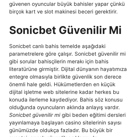
güvenen oyuncular büyük bahisler yapar çünkü
birçok kart ve slot makinesi beceri gerektirir.
Sonicbet Güvenilir Mi
Sonicbet canlı bahis temelde aşağıdaki
parametrelere göre çalışır. Sonicbet güvenilir mi
gibi sorular bahisçilerin merakı için bahis
literatürüne girmiştir. Dijital dünyanın hayatımıza
entegre olmasıyla birlikte güvenlik son derece
önemli hale geldi. Hükümetlerden en küçük
dijital işletme web sitelerine kadar herkes bu
konuda ilerleme kaydediyor. Bahis söz konusu
olduğunda oyuncuların aklında anlayış vardır.
Sonicbet güvenilir mi
gibi beden eğitimi dersleri
yayınlamaya başlayan casino sitelerinin sayısı
günümüzde oldukça fazladır. Bu büyük bir