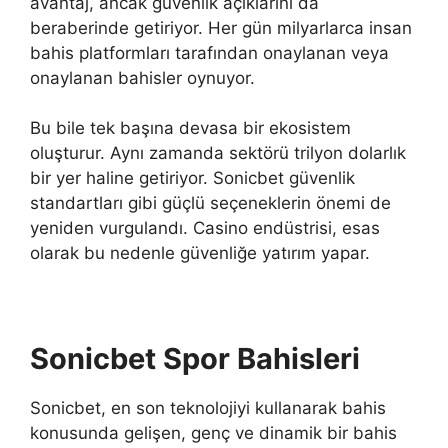
avantaj, ancak güvenlik açıklarını da
beraberinde getiriyor. Her gün milyarlarca insan
bahis platformları tarafından onaylanan veya
onaylanan bahisler oynuyor.
Bu bile tek başına devasa bir ekosistem
oluşturur. Aynı zamanda sektörü trilyon dolarlık
bir yer haline getiriyor. Sonicbet güvenlik
standartları gibi güçlü seçeneklerin önemi de
yeniden vurgulandı. Casino endüstrisi, esas
olarak bu nedenle güvenliğe yatırım yapar.
Sonicbet Spor Bahisleri
Sonicbet, en son teknolojiyi kullanarak bahis
konusunda gelişen, genç ve dinamik bir bahis