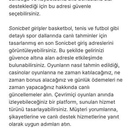
desteklediği için bu adresi güvenle
seçebilirsiniz.
Sonicbet girişler
basketbol, tenis ve futbol gibi
detaylı spor dallarında canlı tahminler için
tasarlanmış en son Sonicbet giriş adreslerini
görüntüleyebilirsiniz. Bu şekilde gelirinizi
güvence altına alan adresle etkileşimde
bulunabilirsiniz. Oyunların nasıl tahmin edildiği,
casinolar oyunlarına ne zaman katılacağınız, ne
zaman bonus alacağınız ve günlük ödemeleri ne
zaman yapacağınız hakkında canlı
güncellemeler alın. Çevrimiçi oyunları anında
izleyebileceğiniz bir platform, sunulan hizmet
türünü tasarlayabilirsiniz. Müşteri yorumlarına,
şikayetlerine ve canlı destek hizmetlerine yanıt
olarak uygun adımları atın.