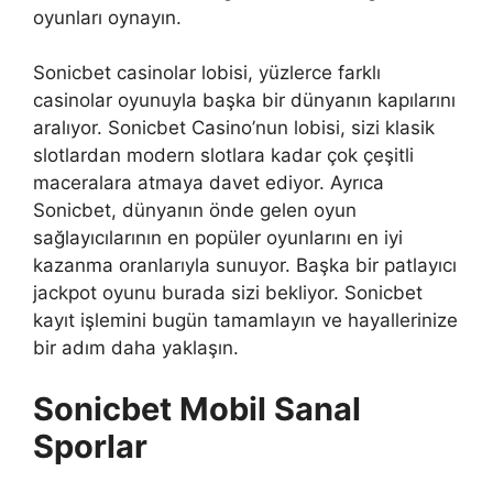
oyunları oynayın.
Sonicbet casinolar lobisi, yüzlerce farklı
casinolar oyunuyla başka bir dünyanın kapılarını
aralıyor. Sonicbet Casino’nun lobisi, sizi klasik
slotlardan modern slotlara kadar çok çeşitli
maceralara atmaya davet ediyor. Ayrıca
Sonicbet, dünyanın önde gelen oyun
sağlayıcılarının en popüler oyunlarını en iyi
kazanma oranlarıyla sunuyor. Başka bir patlayıcı
jackpot oyunu burada sizi bekliyor. Sonicbet
kayıt işlemini bugün tamamlayın ve hayallerinize
bir adım daha yaklaşın.
Sonicbet Mobil Sanal
Sporlar