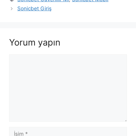
Sonicbet Giriş
Yorum yapın
Yorum
İsim