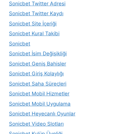
Sonicbet Twitter Adresi
Sonicbet Twitter Kaydı
Sonicbet Site İçeriği
Sonicbet Kural Takibi
Sonicbet
Sonicbet İsim Değişikliği
Sonicbet Geniş Bahisler
Sonicbet Giriş Kolaylığı
Sonicbet Saha Süreçleri
Sonicbet Mobil Hizmetler
Sonicbet Mobil Uygulama
Sonicbet Heyecanlı Oyunlar
Sonicbet Video Slotları
Sonicbet Kulüp Üyeliği