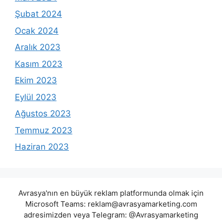
Şubat 2024
Ocak 2024
Aralık 2023
Kasım 2023
Ekim 2023
Eylül 2023
Ağustos 2023
Temmuz 2023
Haziran 2023
Avrasya'nın en büyük reklam platformunda olmak için
Microsoft Teams:
reklam@avrasyamarketing.com
adresimizden veya Telegram: @Avrasyamarketing