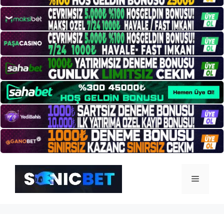
İçeriğe
atla
Menü