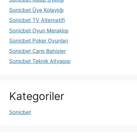
Sonicbet Üye Kolaylığı
Sonicbet TV Alternatifi
Sonicbet Oyun Meraklısı
Sonicbet Poker Oyunları
Sonicbet Canlı Bahisler
Sonicbet Teknik Altyapısı
Kategoriler
Sonicbet