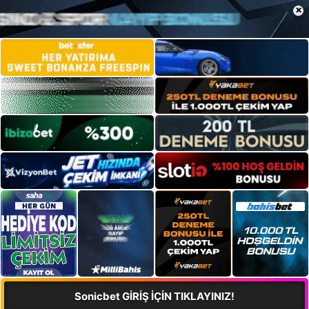
×
Sonicbet GİRİŞ İÇİN TIKLAYINIZ!