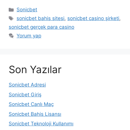
Kategoriler
Sonicbet
Etiketler
sonicbet bahis sitesi
,
sonicbet casino şirketi
,
sonicbet gerçek para casino
Yorum yap
Son Yazılar
Sonicbet Adresi
Sonicbet Giriş
Sonicbet Canlı Maç
Sonicbet Bahis Lisansı
Sonicbet Teknoloji Kullanımı