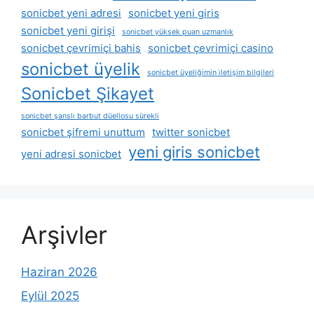
sonicbet yeni adresi
sonicbet yeni giris
sonicbet yeni girişi
sonicbet yüksek puan uzmanlık
sonicbet çevrimiçi bahis
sonicbet çevrimiçi casino
sonicbet üyelik
sonicbet üyeliğimin i̇letişim bilgileri
Sonicbet Şikayet
sonicbet şanslı barbut düellosu sürekli
sonicbet şifremi unuttum
twitter sonicbet
yeni giris sonicbet
yeni adresi sonicbet
Arşivler
Haziran 2026
Eylül 2025