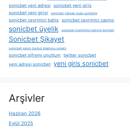
sonicbet yeni adresi
sonicbet yeni giris
sonicbet yeni girişi
sonicbet yüksek puan uzmanlık
sonicbet çevrimiçi bahis
sonicbet çevrimiçi casino
sonicbet üyelik
sonicbet üyeliğimin i̇letişim bilgileri
Sonicbet Şikayet
sonicbet şanslı barbut düellosu sürekli
sonicbet şifremi unuttum
twitter sonicbet
yeni giris sonicbet
yeni adresi sonicbet
Arşivler
Haziran 2026
Eylül 2025