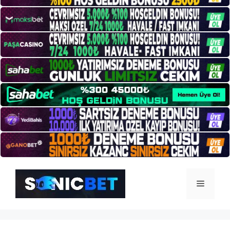
İçeriğe
atla
Menü