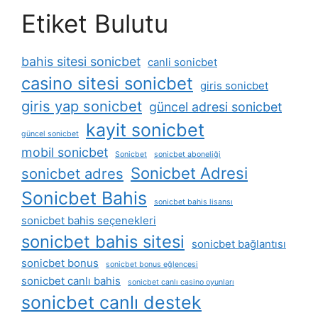
Etiket Bulutu
bahis sitesi sonicbet
canli sonicbet
casino sitesi sonicbet
giris sonicbet
giris yap sonicbet
güncel adresi sonicbet
kayit sonicbet
güncel sonicbet
mobil sonicbet
Sonicbet
sonicbet aboneliği
Sonicbet Adresi
sonicbet adres
Sonicbet Bahis
sonicbet bahis lisansı
sonicbet bahis seçenekleri
sonicbet bahis sitesi
sonicbet bağlantısı
sonicbet bonus
sonicbet bonus eğlencesi
sonicbet canlı bahis
sonicbet canlı casino oyunları
sonicbet canlı destek