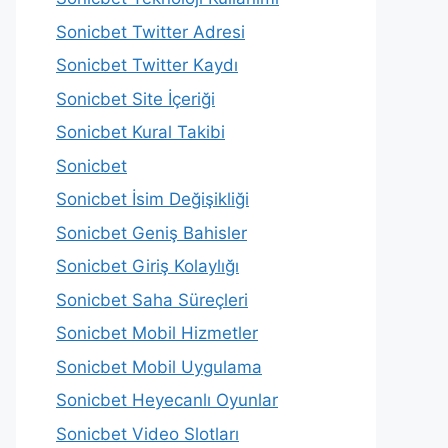
Sonicbet Twitter Adresi
Sonicbet Twitter Kaydı
Sonicbet Site İçeriği
Sonicbet Kural Takibi
Sonicbet
Sonicbet İsim Değişikliği
Sonicbet Geniş Bahisler
Sonicbet Giriş Kolaylığı
Sonicbet Saha Süreçleri
Sonicbet Mobil Hizmetler
Sonicbet Mobil Uygulama
Sonicbet Heyecanlı Oyunlar
Sonicbet Video Slotları