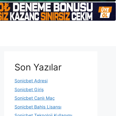
Son Yazılar
Sonicbet Adresi
Sonicbet Giriş
Sonicbet Canlı Maç
Sonicbet Bahis Lisansı
Sonicbet Teknoloji Kullanımı