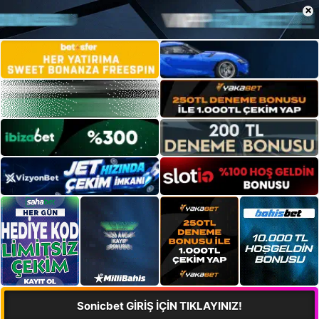
×
Sonicbet GİRİŞ İÇİN TIKLAYINIZ!