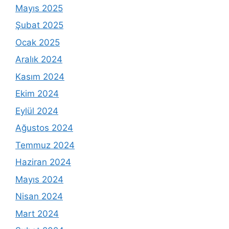
Mayıs 2025
Şubat 2025
Ocak 2025
Aralık 2024
Kasım 2024
Ekim 2024
Eylül 2024
Ağustos 2024
Temmuz 2024
Haziran 2024
Mayıs 2024
Nisan 2024
Mart 2024