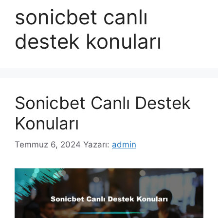
sonicbet canlı
destek konuları
Sonicbet Canlı Destek
Konuları
Temmuz 6, 2024
Yazarı:
admin