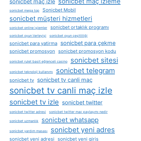
sonicbet maç izleme
sonicbet maç izle
Sonicbet Mobil
sonicbet mega top
sonicbet müşteri hizmetleri
sonicbet ortaklık programı
sonicbet online i̇şlemler
sonicbet oyun i̇lerleyişi
sonicbet oyun çeşitliliği
sonicbet para çekme
sonicbet para yatirma
sonicbet promosyon
sonicbet promosyon kodu
sonicbet sitesi
sonicbet rulet basit eğlenceli casino
sonicbet telegram
sonicbet teknoloji kullanımı
sonicbet tv canli maç
sonicbet tv
sonicbet tv canli maç izle
sonicbet tv izle
sonicbet twitter
sonicbet twitter adresi
sonicbet twitter maç paylaşımı nedir
sonicbet whatsapp
sonicbet uzmanlık
sonicbet yeni adres
sonicbet yardım masası
sonicbet yeni adresi
sonicbet yeni giris