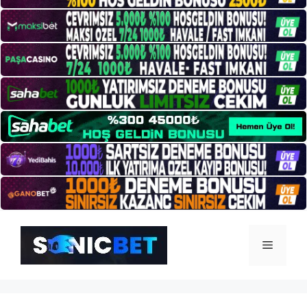
İçeriğe
atla
Menü