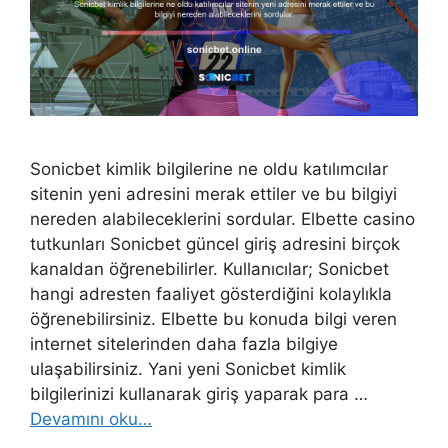
Sonicbet kimlik bilgilerine ne oldu katılımcılar
sitenin yeni adresini merak ettiler ve bu bilgiyi
nereden alabileceklerini sordular. Elbette casino
tutkunları Sonicbet güncel giriş adresini birçok
kanaldan öğrenebilirler. Kullanıcılar; Sonicbet
hangi adresten faaliyet gösterdiğini kolaylıkla
öğrenebilirsiniz. Elbette bu konuda bilgi veren
internet sitelerinden daha fazla bilgiye
ulaşabilirsiniz. Yani yeni Sonicbet kimlik
bilgilerinizi kullanarak giriş yaparak para …
Devamını oku…