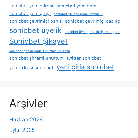
sonicbet yeni adresi
sonicbet yeni giris
sonicbet yeni girişi
sonicbet yüksek puan uzmanlık
sonicbet çevrimiçi bahis
sonicbet çevrimiçi casino
sonicbet üyelik
sonicbet üyeliğimin i̇letişim bilgileri
Sonicbet Şikayet
sonicbet şanslı barbut düellosu sürekli
sonicbet şifremi unuttum
twitter sonicbet
yeni giris sonicbet
yeni adresi sonicbet
Arşivler
Haziran 2026
Eylül 2025