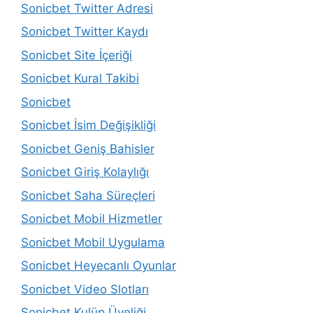
Sonicbet Twitter Adresi
Sonicbet Twitter Kaydı
Sonicbet Site İçeriği
Sonicbet Kural Takibi
Sonicbet
Sonicbet İsim Değişikliği
Sonicbet Geniş Bahisler
Sonicbet Giriş Kolaylığı
Sonicbet Saha Süreçleri
Sonicbet Mobil Hizmetler
Sonicbet Mobil Uygulama
Sonicbet Heyecanlı Oyunlar
Sonicbet Video Slotları
Sonicbet Kulüp Üyeliği