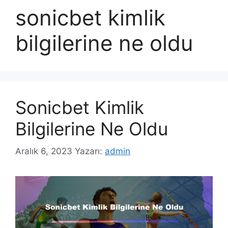
sonicbet kimlik
bilgilerine ne oldu
Sonicbet Kimlik
Bilgilerine Ne Oldu
Aralık 6, 2023
Yazarı:
admin