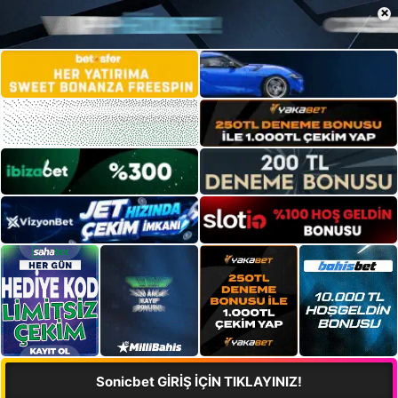
×
Sonicbet GİRİŞ İÇİN TIKLAYINIZ!