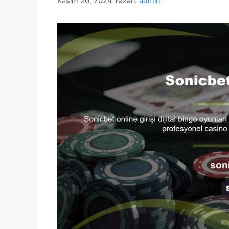
Kasım 20, 2024
Yazarı:
admin