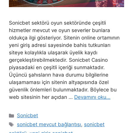
Sonicbet sektörü oyun sektöründe çeşitli
hizmetler mevcut ve oyun severler bunlara
oldukça ilgi gösteriyor. Sitenin online ortamının
yeni giriş adresi sayesinde bahis tutkunları
siteye kolaylıkla ulaşarak üyelik kaydı
gerçekleştirebilmektedir. Sonicbet Casino
piyasadaki en çeşitli içeriği sunmaktadır.
Üçüncü şahısların hava durumu bilgilerine
ulaşamaması için sitenin altyapısında özel
güvenlik önlemleri bulunmaktadır. Böylece bu
web sitesinin her açıdan …
Devamını oku…
Kategoriler
Sonicbet
Etiketler
sonicbet mevcut bağlantısı
,
sonicbet