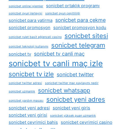
sonicbet ortaklık programı
sonicbet online i̇şlemler
sonicbet oyun i̇lerleyişi
sonicbet oyun çeşitliliği
sonicbet para çekme
sonicbet para yatirma
sonicbet promosyon
sonicbet promosyon kodu
sonicbet sitesi
sonicbet rulet basit eğlenceli casino
sonicbet telegram
sonicbet teknoloji kullanımı
sonicbet tv canli maç
sonicbet tv
sonicbet tv canli maç izle
sonicbet tv izle
sonicbet twitter
sonicbet twitter adresi
sonicbet twitter maç paylaşımı nedir
sonicbet whatsapp
sonicbet uzmanlık
sonicbet yeni adres
sonicbet yardım masası
sonicbet yeni adresi
sonicbet yeni giris
sonicbet yeni girişi
sonicbet yüksek puan uzmanlık
sonicbet çevrimiçi bahis
sonicbet çevrimiçi casino