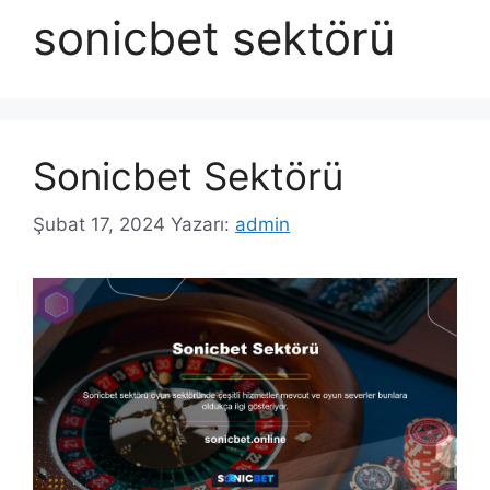
sonicbet sektörü
Sonicbet Sektörü
Şubat 17, 2024
Yazarı:
admin