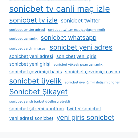
sonicbet tv canli maç izle
sonicbet tv izle
sonicbet twitter
sonicbet twitter adresi
sonicbet twitter maç paylaşımı nedir
sonicbet whatsapp
sonicbet uzmanlık
sonicbet yeni adres
sonicbet yardım masası
sonicbet yeni adresi
sonicbet yeni giris
sonicbet yeni girişi
sonicbet yüksek puan uzmanlık
sonicbet çevrimiçi bahis
sonicbet çevrimiçi casino
sonicbet üyelik
sonicbet üyeliğimin i̇letişim bilgileri
Sonicbet Şikayet
sonicbet şanslı barbut düellosu sürekli
sonicbet şifremi unuttum
twitter sonicbet
yeni giris sonicbet
yeni adresi sonicbet