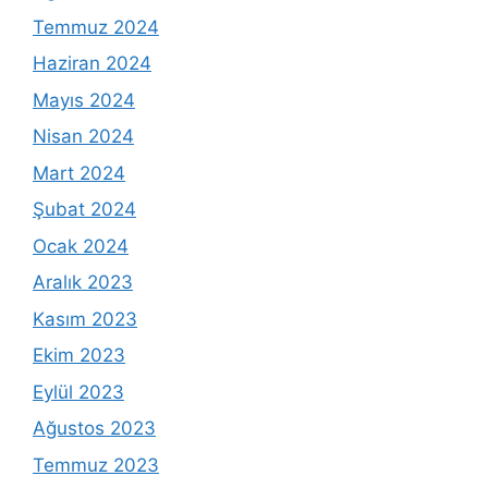
Temmuz 2024
Haziran 2024
Mayıs 2024
Nisan 2024
Mart 2024
Şubat 2024
Ocak 2024
Aralık 2023
Kasım 2023
Ekim 2023
Eylül 2023
Ağustos 2023
Temmuz 2023