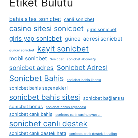
Etiket Bulutu
bahis sitesi sonicbet
canli sonicbet
casino sitesi sonicbet
giris sonicbet
giris yap sonicbet
güncel adresi sonicbet
kayit sonicbet
güncel sonicbet
mobil sonicbet
Sonicbet
sonicbet aboneliği
Sonicbet Adresi
sonicbet adres
Sonicbet Bahis
sonicbet bahis lisansı
sonicbet bahis seçenekleri
sonicbet bahis sitesi
sonicbet bağlantısı
sonicbet bonus
sonicbet bonus eğlencesi
sonicbet canlı bahis
sonicbet canlı casino oyunları
sonicbet canlı destek
sonicbet canlı destek hattı
sonicbet canlı destek kanalları