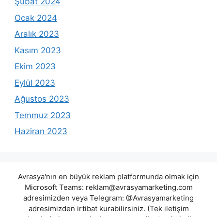
Şubat 2024
Ocak 2024
Aralık 2023
Kasım 2023
Ekim 2023
Eylül 2023
Ağustos 2023
Temmuz 2023
Haziran 2023
Avrasya'nın en büyük reklam platformunda olmak için
Microsoft Teams:
reklam@avrasyamarketing.com
adresimizden veya Telegram: @Avrasyamarketing
adresimizden irtibat kurabilirsiniz. (Tek iletişim