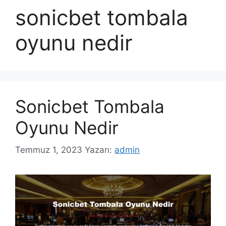
sonicbet tombala
oyunu nedir
Sonicbet Tombala
Oyunu Nedir
Temmuz 1, 2023
Yazarı:
admin