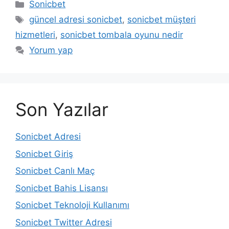
Kategoriler
Sonicbet
Etiketler
güncel adresi sonicbet
,
sonicbet müşteri
hizmetleri
,
sonicbet tombala oyunu nedir
Yorum yap
Son Yazılar
Sonicbet Adresi
Sonicbet Giriş
Sonicbet Canlı Maç
Sonicbet Bahis Lisansı
Sonicbet Teknoloji Kullanımı
Sonicbet Twitter Adresi