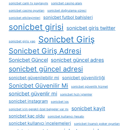
sonicbet canlı tv paylaşımı
sonicbet casino alanı
sonicbet casino oyunları
sonicbet doğrulama süreci
sonicbet futbol bahisleri
sonicbet etkileşimleri
sonicbet girisi
sonicbet giris twitter
Sonicbet Giriş
sonicbet giris yap
Sonicbet Giriş Adresi
Sonicbet Güncel
sonicbet güncel adres
sonicbet güncel adresi
sonicbet güvenilebilir mi
sonicbet güvenilirliği
Sonicbet Güvenilir Mi
sonicbet güvenlik hizmet
sonicbet güvenlir mi
sonicbet hızlı i̇şlemler
sonicbet instagram
sonicbet i̇os
sonicbet kayit
sonicbet i̇çin gerekli özel belgeler var mı
sonicbet kaç oldu
sonicbet kullanıcı hesabı
sonicbet kullanıcı i̇ncelemeleri
sonicbet lisanslı poker oyunları