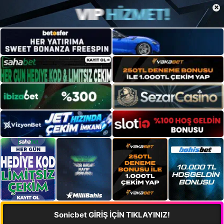
×
Sonicbet GİRİŞ İÇİN TIKLAYINIZ!