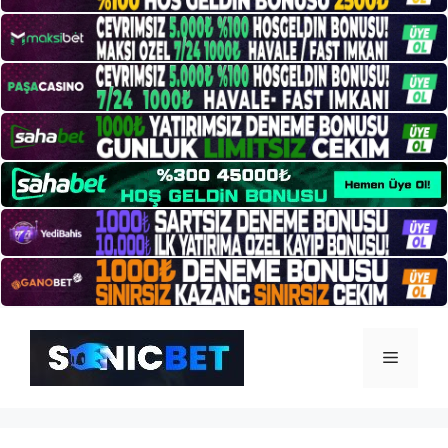
İçeriğe
atla
Menü