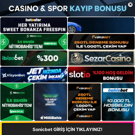
×
Sonicbet GİRİŞ İÇİN TIKLAYINIZ!