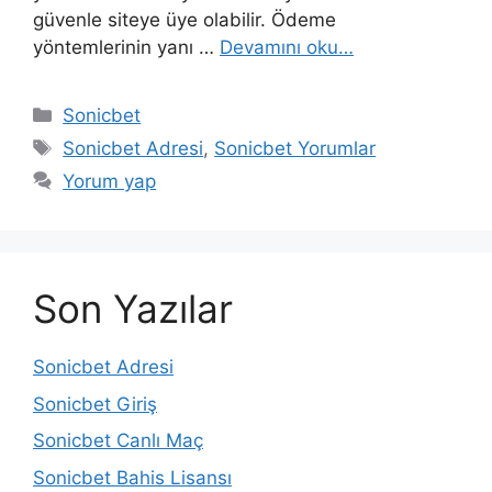
güvenle siteye üye olabilir. Ödeme
yöntemlerinin yanı …
Devamını oku…
Kategoriler
Sonicbet
Etiketler
Sonicbet Adresi
,
Sonicbet Yorumlar
Yorum yap
Son Yazılar
Sonicbet Adresi
Sonicbet Giriş
Sonicbet Canlı Maç
Sonicbet Bahis Lisansı