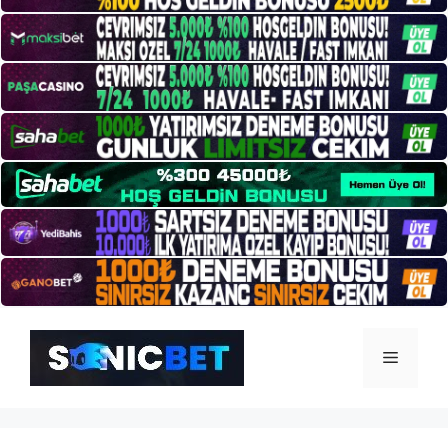
İçeriğe
atla
Menü