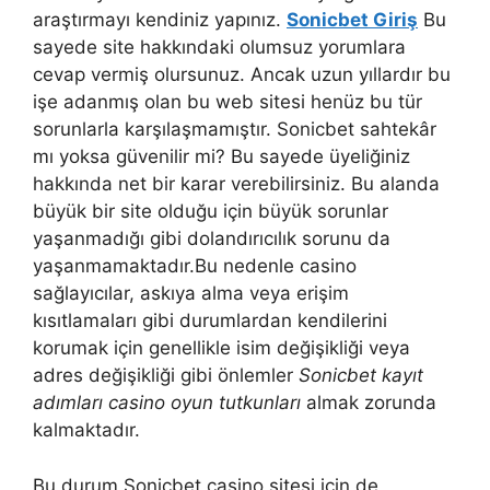
araştırmayı kendiniz yapınız.
Sonicbet Giriş
Bu
sayede site hakkındaki olumsuz yorumlara
cevap vermiş olursunuz. Ancak uzun yıllardır bu
işe adanmış olan bu web sitesi henüz bu tür
sorunlarla karşılaşmamıştır. Sonicbet sahtekâr
mı yoksa güvenilir mi? Bu sayede üyeliğiniz
hakkında net bir karar verebilirsiniz. Bu alanda
büyük bir site olduğu için büyük sorunlar
yaşanmadığı gibi dolandırıcılık sorunu da
yaşanmamaktadır.Bu nedenle casino
sağlayıcılar, askıya alma veya erişim
kısıtlamaları gibi durumlardan kendilerini
korumak için genellikle isim değişikliği veya
adres değişikliği gibi önlemler
Sonicbet kayıt
adımları casino oyun tutkunları
almak zorunda
kalmaktadır.
Bu durum Sonicbet casino sitesi için de