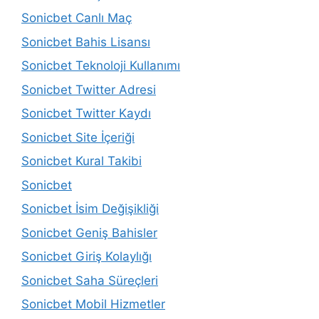
Sonicbet Canlı Maç
Sonicbet Bahis Lisansı
Sonicbet Teknoloji Kullanımı
Sonicbet Twitter Adresi
Sonicbet Twitter Kaydı
Sonicbet Site İçeriği
Sonicbet Kural Takibi
Sonicbet
Sonicbet İsim Değişikliği
Sonicbet Geniş Bahisler
Sonicbet Giriş Kolaylığı
Sonicbet Saha Süreçleri
Sonicbet Mobil Hizmetler