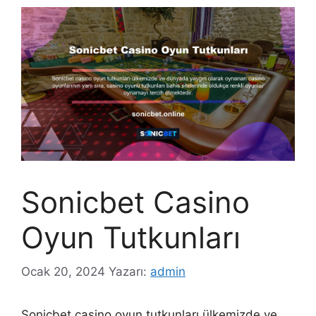
Sonicbet Casino
Oyun Tutkunları
Ocak 20, 2024
Yazarı:
admin
Sonicbet casino oyun tutkunları ülkemizde ve