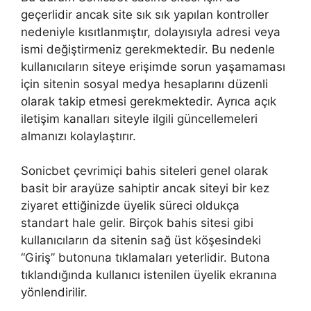
geçerlidir ancak site sık sık yapılan kontroller
nedeniyle kısıtlanmıştır, dolayısıyla adresi veya
ismi değiştirmeniz gerekmektedir. Bu nedenle
kullanıcıların siteye erişimde sorun yaşamaması
için sitenin sosyal medya hesaplarını düzenli
olarak takip etmesi gerekmektedir. Ayrıca açık
iletişim kanalları siteyle ilgili güncellemeleri
almanızı kolaylaştırır.
Sonicbet çevrimiçi bahis siteleri genel olarak
basit bir arayüze sahiptir ancak siteyi bir kez
ziyaret ettiğinizde üyelik süreci oldukça
standart hale gelir. Birçok bahis sitesi gibi
kullanıcıların da sitenin sağ üst köşesindeki
“Giriş” butonuna tıklamaları yeterlidir. Butona
tıklandığında kullanıcı istenilen üyelik ekranına
yönlendirilir.