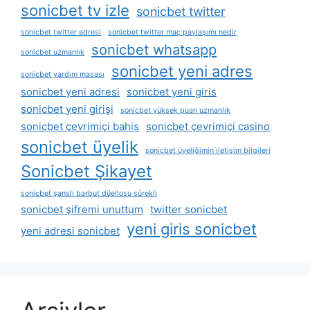
sonicbet tv izle
sonicbet twitter
sonicbet twitter adresi
sonicbet twitter maç paylaşımı nedir
sonicbet whatsapp
sonicbet uzmanlık
sonicbet yeni adres
sonicbet yardım masası
sonicbet yeni adresi
sonicbet yeni giris
sonicbet yeni girişi
sonicbet yüksek puan uzmanlık
sonicbet çevrimiçi bahis
sonicbet çevrimiçi casino
sonicbet üyelik
sonicbet üyeliğimin i̇letişim bilgileri
Sonicbet Şikayet
sonicbet şanslı barbut düellosu sürekli
sonicbet şifremi unuttum
twitter sonicbet
yeni giris sonicbet
yeni adresi sonicbet