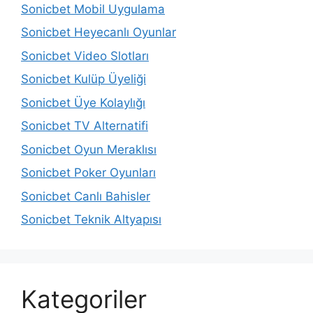
Sonicbet Mobil Uygulama
Sonicbet Heyecanlı Oyunlar
Sonicbet Video Slotları
Sonicbet Kulüp Üyeliği
Sonicbet Üye Kolaylığı
Sonicbet TV Alternatifi
Sonicbet Oyun Meraklısı
Sonicbet Poker Oyunları
Sonicbet Canlı Bahisler
Sonicbet Teknik Altyapısı
Kategoriler