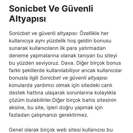
Sonicbet Ve Güvenli
Altyapısı
Sonicbet ve güvenli altyapısı: Özellikle her
kullanıcıya aynı yüzdelik hoş geldin bonusu
sunarak kullanıcıların ilk para yatırmadan
deneme yapmalarına olanak tanıyan bu siteyi
bu yüzden seviyoruz. Dava. Diğer birçok bonus
farklı şekillerde kullanılabiliyor ancak kullanıcılar
bonusla ilgili
Sonicbet ve güvenli altyapısı
konularda yardımcı olmak için sitedeki canlı
destek hattına ulaşarak sorunlarına kolaylıkla
çözüm bulabilirler.Diğer birçok bahis sitesinin
aksine, bu site, işleri doğru yapmak için
fazladan çalışmanızı gerektirmez.
Genel olarak birçok web sitesi kullanıcısı bu