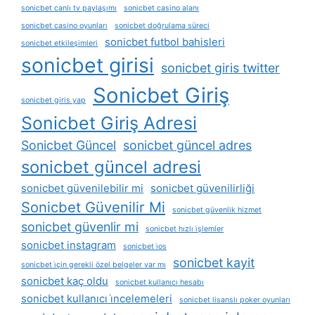
sonicbet canlı tv paylaşımı
sonicbet casino alanı
sonicbet casino oyunları
sonicbet doğrulama süreci
sonicbet futbol bahisleri
sonicbet etkileşimleri
sonicbet girisi
sonicbet giris twitter
Sonicbet Giriş
sonicbet giris yap
Sonicbet Giriş Adresi
Sonicbet Güncel
sonicbet güncel adres
sonicbet güncel adresi
sonicbet güvenilebilir mi
sonicbet güvenilirliği
Sonicbet Güvenilir Mi
sonicbet güvenlik hizmet
sonicbet güvenlir mi
sonicbet hızlı i̇şlemler
sonicbet instagram
sonicbet i̇os
sonicbet kayit
sonicbet i̇çin gerekli özel belgeler var mı
sonicbet kaç oldu
sonicbet kullanıcı hesabı
sonicbet kullanıcı i̇ncelemeleri
sonicbet lisanslı poker oyunları