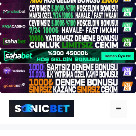
İçeriğe
atla
Menü