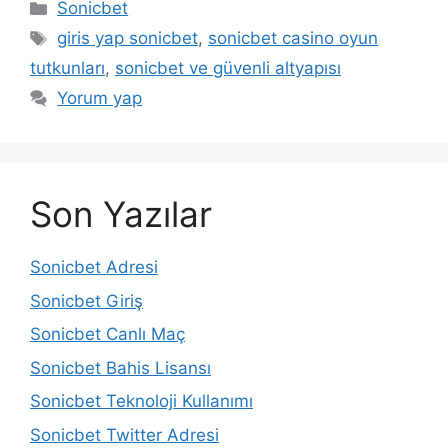
Kategoriler
Sonicbet
Etiketler
giris yap sonicbet
,
sonicbet casino oyun
tutkunları
,
sonicbet ve güvenli altyapısı
Yorum yap
Son Yazılar
Sonicbet Adresi
Sonicbet Giriş
Sonicbet Canlı Maç
Sonicbet Bahis Lisansı
Sonicbet Teknoloji Kullanımı
Sonicbet Twitter Adresi