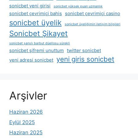
sonicbet yeni girişi
sonicbet yüksek puan uzmanlık
sonicbet çevrimiçi bahis
sonicbet çevrimiçi casino
sonicbet üyelik
sonicbet üyeliğimin i̇letişim bilgileri
Sonicbet Şikayet
sonicbet şanslı barbut düellosu sürekli
sonicbet şifremi unuttum
twitter sonicbet
yeni giris sonicbet
yeni adresi sonicbet
Arşivler
Haziran 2026
Eylül 2025
Haziran 2025