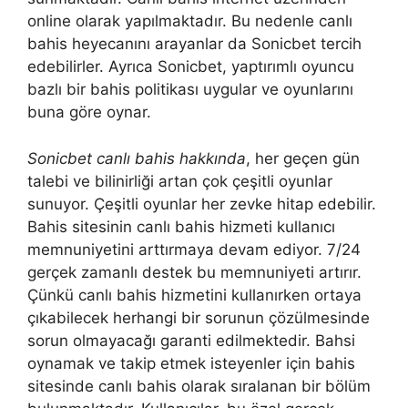
online olarak yapılmaktadır. Bu nedenle canlı
bahis heyecanını arayanlar da Sonicbet tercih
edebilirler. Ayrıca Sonicbet, yaptırımlı oyuncu
bazlı bir bahis politikası uygular ve oyunlarını
buna göre oynar.
Sonicbet canlı bahis hakkında
, her geçen gün
talebi ve bilinirliği artan çok çeşitli oyunlar
sunuyor. Çeşitli oyunlar her zevke hitap edebilir.
Bahis sitesinin canlı bahis hizmeti kullanıcı
memnuniyetini arttırmaya devam ediyor. 7/24
gerçek zamanlı destek bu memnuniyeti artırır.
Çünkü canlı bahis hizmetini kullanırken ortaya
çıkabilecek herhangi bir sorunun çözülmesinde
sorun olmayacağı garanti edilmektedir. Bahsi
oynamak ve takip etmek isteyenler için bahis
sitesinde canlı bahis olarak sıralanan bir bölüm