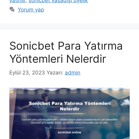
yatırılır
,
sonicbet yasadışı üyelik
Yorum yap
Sonicbet Para Yatırma
Yöntemleri Nelerdir
Eylül 23, 2023
Yazarı:
admin