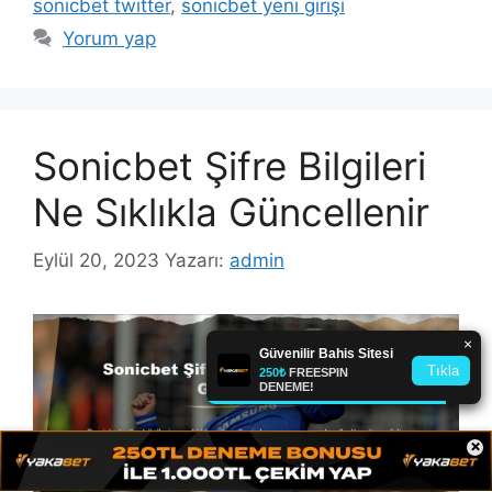
sonicbet twitter
,
sonicbet yeni girişi
Yorum yap
Sonicbet Şifre Bilgileri
Ne Sıklıkla Güncellenir
Eylül 20, 2023
Yazarı:
admin
×