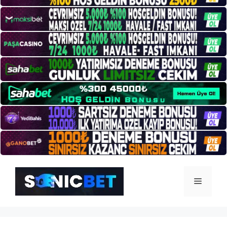
İçeriğe
atla
Menü