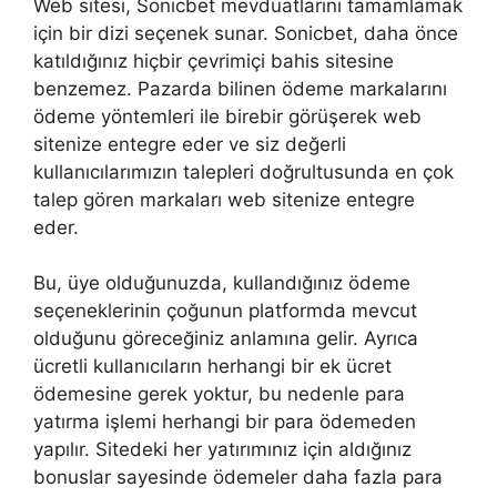
Web sitesi, Sonicbet mevduatlarını tamamlamak
için bir dizi seçenek sunar. Sonicbet, daha önce
katıldığınız hiçbir çevrimiçi bahis sitesine
benzemez. Pazarda bilinen ödeme markalarını
ödeme yöntemleri ile birebir görüşerek web
sitenize entegre eder ve siz değerli
kullanıcılarımızın talepleri doğrultusunda en çok
talep gören markaları web sitenize entegre
eder.
Bu, üye olduğunuzda, kullandığınız ödeme
seçeneklerinin çoğunun platformda mevcut
olduğunu göreceğiniz anlamına gelir. Ayrıca
ücretli kullanıcıların herhangi bir ek ücret
ödemesine gerek yoktur, bu nedenle para
yatırma işlemi herhangi bir para ödemeden
yapılır. Sitedeki her yatırımınız için aldığınız
bonuslar sayesinde ödemeler daha fazla para