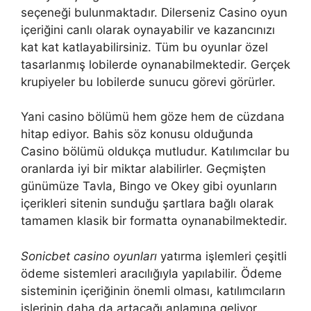
seçeneği bulunmaktadır. Dilerseniz Casino oyun
içeriğini canlı olarak oynayabilir ve kazancınızı
kat kat katlayabilirsiniz. Tüm bu oyunlar özel
tasarlanmış lobilerde oynanabilmektedir. Gerçek
krupiyeler bu lobilerde sunucu görevi görürler.
Yani casino bölümü hem göze hem de cüzdana
hitap ediyor. Bahis söz konusu olduğunda
Casino bölümü oldukça mutludur. Katılımcılar bu
oranlarda iyi bir miktar alabilirler. Geçmişten
günümüze Tavla, Bingo ve Okey gibi oyunların
içerikleri sitenin sunduğu şartlara bağlı olarak
tamamen klasik bir formatta oynanabilmektedir.
Sonicbet casino oyunları
yatırma işlemleri çeşitli
ödeme sistemleri aracılığıyla yapılabilir. Ödeme
sisteminin içeriğinin önemli olması, katılımcıların
işlerinin daha da artacağı anlamına geliyor.