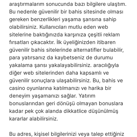
araştırmalarım sonucunda bazı bilgilere ulaştım.
Bu nedenle güvenilir bir bahis sitesinde olması
gereken benzerlikleri yaşama şansına sahip
olabilirsiniz. Kullanıcıları mutlu eden web
sitelerine baktığınızda karşınıza çeşitli reklam
fırsatları çıkacaktır. İlk üyeliğinizden itibaren
güvenilir bahis sitelerinde alternatifler bulabilir,
para yatırsanız da kaybetseniz de durumu
yakalama şansı yakalayabilirsiniz. aracılığıyla
diğer web sitelerinden daha kapsamlı ve
güvenilir sonuçlara ulaşabilirsiniz. Bu, bahis ve
casino oyunlarına katılmanızı ve harika bir
deneyim yaşamanızı sağlar. Yatırım
bonuslarından geri dönüşü olmayan bonuslara
kadar pek çok alanda dikkatlice düşünülmüş
kararlar alabilirsiniz.
Bu adres, kişisel bilgilerinizi veya talep ettiğiniz