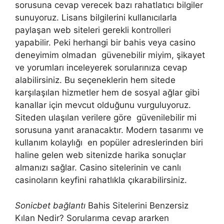
sorusuna cevap verecek bazı rahatlatıcı bilgiler
sunuyoruz. Lisans bilgilerini kullanıcılarla
paylaşan web siteleri gerekli kontrolleri
yapabilir. Peki herhangi bir bahis veya casino
deneyimim olmadan güvenebilir miyim, şikayet
ve yorumları inceleyerek sorularınıza cevap
alabilirsiniz. Bu seçeneklerin hem sitede
karşılaşılan hizmetler hem de sosyal ağlar gibi
kanallar için mevcut olduğunu vurguluyoruz.
Siteden ulaşılan verilere göre güvenilebilir mi
sorusuna yanıt aranacaktır. Modern tasarımı ve
kullanım kolaylığı en popüler adreslerinden biri
haline gelen web sitenizde harika sonuçlar
almanızı sağlar. Casino sitelerinin ve canlı
casinoların keyfini rahatlıkla çıkarabilirsiniz.
Sonicbet bağlantı
Bahis Sitelerini Benzersiz
Kılan Nedir? Sorularıma cevap ararken