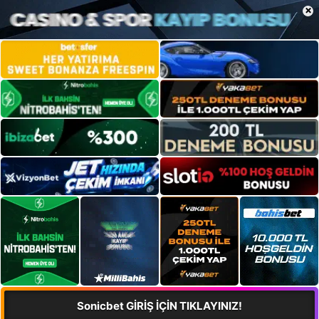
×
Sonicbet GİRİŞ İÇİN TIKLAYINIZ!