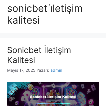
sonicbet i̇letişim
kalitesi
Sonicbet İletişim
Kalitesi
Mayıs 17, 2025
Yazarı:
admin