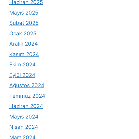
Haziran 2025
Mayıs 2025
Şubat 2025
Ocak 2025
Aralık 2024
Kasım 2024
Ekim 2024
Eylül 2024
Ağustos 2024
Temmuz 2024
Haziran 2024
Mayıs 2024
Nisan 2024
Mart 2024