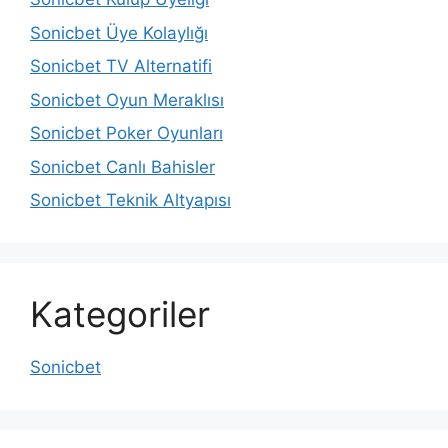
Sonicbet Üye Kolaylığı
Sonicbet TV Alternatifi
Sonicbet Oyun Meraklısı
Sonicbet Poker Oyunları
Sonicbet Canlı Bahisler
Sonicbet Teknik Altyapısı
Kategoriler
Sonicbet