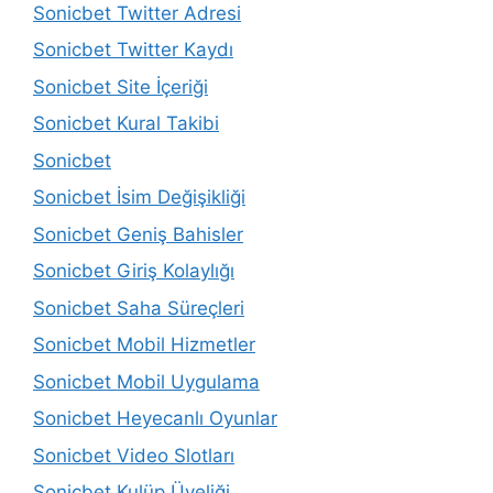
Sonicbet Twitter Adresi
Sonicbet Twitter Kaydı
Sonicbet Site İçeriği
Sonicbet Kural Takibi
Sonicbet
Sonicbet İsim Değişikliği
Sonicbet Geniş Bahisler
Sonicbet Giriş Kolaylığı
Sonicbet Saha Süreçleri
Sonicbet Mobil Hizmetler
Sonicbet Mobil Uygulama
Sonicbet Heyecanlı Oyunlar
Sonicbet Video Slotları
Sonicbet Kulüp Üyeliği